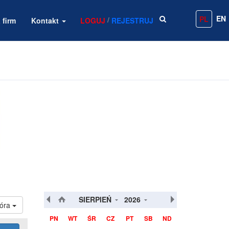
EN
PL
/
 firm
Kontakt
LOGUJ
REJESTRUJ
SIERPIEŃ
2026
Góra
PN
WT
ŚR
CZ
PT
SB
ND