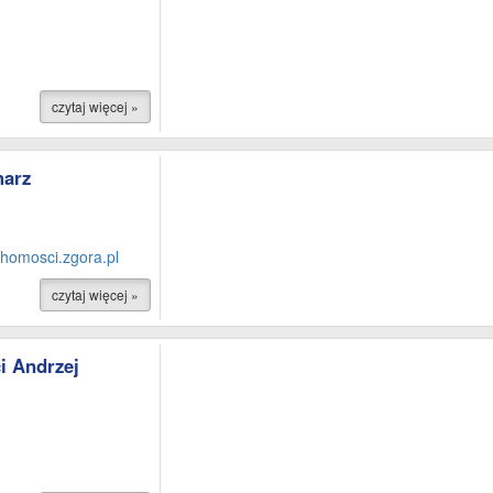
czytaj więcej »
arz
homosci.zgora.pl
czytaj więcej »
i Andrzej