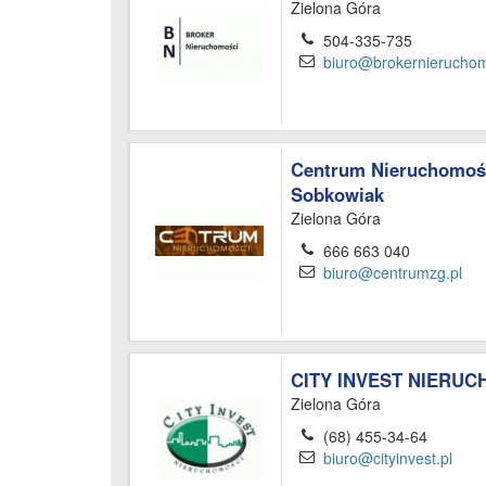
Zielona Góra
504-335-735
biuro@brokernieruchom
Centrum Nieruchomośc
Sobkowiak
Zielona Góra
666 663 040
biuro@centrumzg.pl
CITY INVEST NIERU
Zielona Góra
(68) 455-34-64
biuro@cityinvest.pl