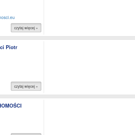
osci.eu
czytaj więcej »
i Piotr
czytaj więcej »
CHOMOŚCI