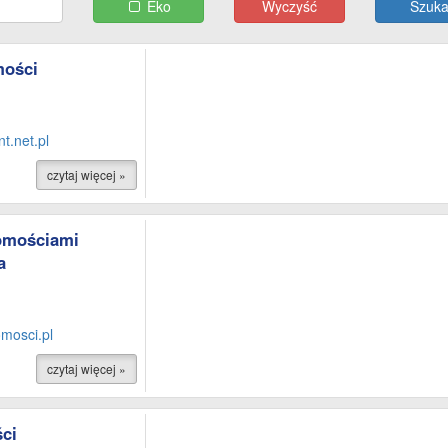
Eko
Wyczyść
mości
.net.pl
czytaj więcej »
omościami
a
mosci.pl
czytaj więcej »
ci