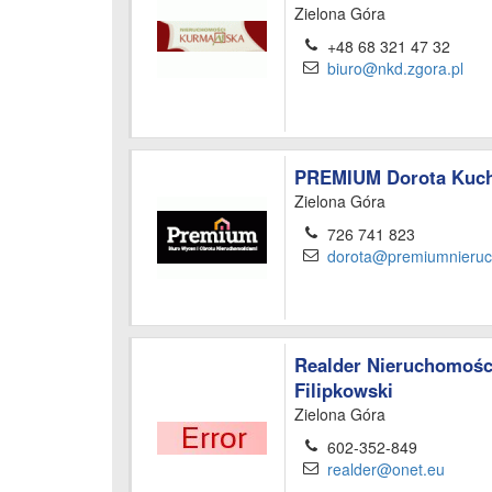
Zielona Góra
+48 68 321 47 32
biuro@nkd.zgora.pl
PREMIUM Dorota Kuch
Zielona Góra
726 741 823
dorota@premiumnieruc
Realder Nieruchomośc
Filipkowski
Zielona Góra
602-352-849
realder@onet.eu