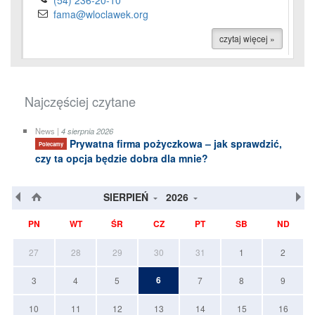
(54) 236-20-10
fama@wloclawek.org
czytaj więcej »
Najczęściej czytane
News |
4 sierpnia 2026
Prywatna firma pożyczkowa – jak sprawdzić,
Polecamy
czy ta opcja będzie dobra dla mnie?
SIERPIEŃ
2026
PN
WT
ŚR
CZ
PT
SB
ND
27
28
29
30
31
1
2
6
3
4
5
7
8
9
10
11
12
13
14
15
16