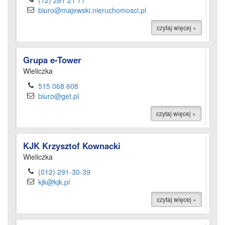
(12) 281 21 77
biuro@majewski.nieruchomosci.pl
czytaj więcej »
Grupa e-Tower
Wieliczka
515 068 608
biuro@get.pl
czytaj więcej »
KJK Krzysztof Kownacki
Wieliczka
(012) 291-30-39
kjk@kjk.pl
czytaj więcej »