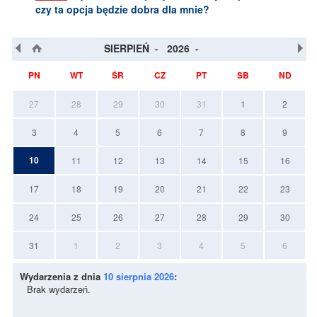
czy ta opcja będzie dobra dla mnie?
SIERPIEŃ
2026
PN
WT
ŚR
CZ
PT
SB
ND
27
28
29
30
31
1
2
3
4
5
6
7
8
9
10
11
12
13
14
15
16
17
18
19
20
21
22
23
24
25
26
27
28
29
30
31
1
2
3
4
5
6
Wydarzenia z dnia
10 sierpnia 2026
:
Brak wydarzeń.