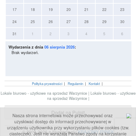
17
18
19
20
21
22
23
24
25
26
27
28
29
30
31
1
2
3
4
5
6
Wydarzenia z dnia
06 sierpnia 2026
:
Brak wydarzeń.
Polityka prywatności
|
Regulamin
|
Kontakt
|
Lokale biurowo - użytkowe na sprzedaż Warzymice
|
Lokale biurowo - użytkowe
na sprzedaż Warzymice
|
Dodaj na Pulpit
Nasza strona internetowa może przechowywać oraz
uzyskiwać dostęp do informacji przechowywanej w
urządzeniu użytkownika przy wykorzystaniu plików cookies (tzw.
© 2009-2026 e-biurowce.pl |
KRAJOWY RYNEK
ciasteczek). Jeśli nie wyrażają Państwo zgody na korzystanie