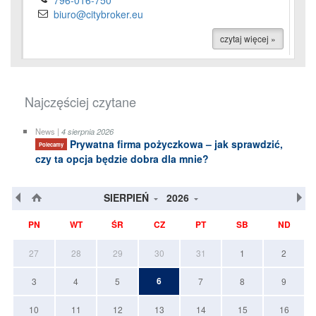
796-016-750
biuro@citybroker.eu
czytaj więcej »
Najczęściej czytane
News |
4 sierpnia 2026
Prywatna firma pożyczkowa – jak sprawdzić,
Polecamy
czy ta opcja będzie dobra dla mnie?
SIERPIEŃ
2026
PN
WT
ŚR
CZ
PT
SB
ND
27
28
29
30
31
1
2
6
3
4
5
7
8
9
10
11
12
13
14
15
16