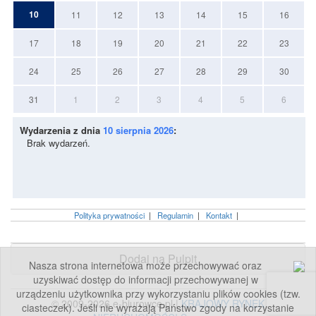
10
11
12
13
14
15
16
17
18
19
20
21
22
23
24
25
26
27
28
29
30
31
1
2
3
4
5
6
Wydarzenia z dnia
10 sierpnia 2026
:
Brak wydarzeń.
Polityka prywatności
|
Regulamin
|
Kontakt
|
Dodaj na Pulpit
Nasza strona internetowa może przechowywać oraz
uzyskiwać dostęp do informacji przechowywanej w
urządzeniu użytkownika przy wykorzystaniu plików cookies (tzw.
© 2009-2026 e-biurowce.pl |
KRAJOWY RYNEK
ciasteczek). Jeśli nie wyrażają Państwo zgody na korzystanie