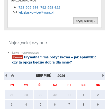
Jelcz-Laskowice
723-505-936, 792-558-622
jelczlaskowice@wgn.pl
czytaj więcej »
Najczęściej czytane
News |
4 sierpnia 2026
Prywatna firma pożyczkowa – jak sprawdzić,
Polecamy
czy ta opcja będzie dobra dla mnie?
SIERPIEŃ
2026
PN
WT
ŚR
CZ
PT
SB
ND
27
28
29
30
31
1
2
3
4
5
6
7
8
9