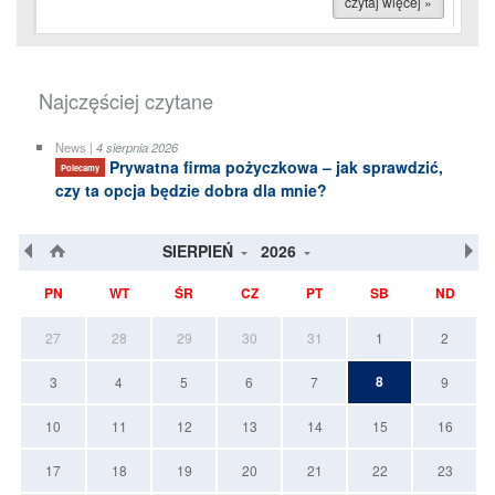
czytaj więcej »
Najczęściej czytane
News |
4 sierpnia 2026
Prywatna firma pożyczkowa – jak sprawdzić,
Polecamy
czy ta opcja będzie dobra dla mnie?
SIERPIEŃ
2026
PN
WT
ŚR
CZ
PT
SB
ND
27
28
29
30
31
1
2
8
3
4
5
6
7
9
10
11
12
13
14
15
16
17
18
19
20
21
22
23