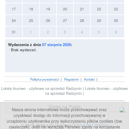
17
18
19
20
21
22
23
24
25
26
27
28
29
30
31
1
2
3
4
5
6
Wydarzenia z dnia
07 sierpnia 2026
:
Brak wydarzeń.
Polityka prywatności
|
Regulamin
|
Kontakt
|
Lokale biurowo - użytkowe na sprzedaż Radzymin
|
Lokale biurowo - użytkowe
na sprzedaż Radzymin
|
Dodaj na Pulpit
Nasza strona internetowa może przechowywać oraz
uzyskiwać dostęp do informacji przechowywanej w
urządzeniu użytkownika przy wykorzystaniu plików cookies (tzw.
© 2009-2026 e-biurowce.pl |
KRAJOWY RYNEK
ciasteczek). Jeśli nie wyrażają Państwo zgody na korzystanie