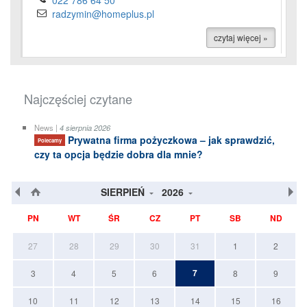
022 786 64 50
radzymin@homeplus.pl
czytaj więcej »
Najczęściej czytane
News |
4 sierpnia 2026
Prywatna firma pożyczkowa – jak sprawdzić,
Polecamy
czy ta opcja będzie dobra dla mnie?
SIERPIEŃ
2026
PN
WT
ŚR
CZ
PT
SB
ND
27
28
29
30
31
1
2
7
3
4
5
6
8
9
10
11
12
13
14
15
16