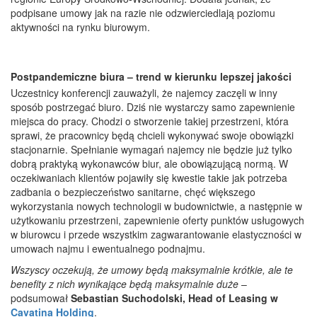
podpisane umowy jak na razie nie odzwierciedlają poziomu
aktywności na rynku biurowym.
Postpandemiczne biura – trend w kierunku lepszej jakości
Uczestnicy konferencji zauważyli, że najemcy zaczęli w inny
sposób postrzegać biuro. Dziś nie wystarczy samo zapewnienie
miejsca do pracy. Chodzi o stworzenie takiej przestrzeni, która
sprawi, że pracownicy będą chcieli wykonywać swoje obowiązki
stacjonarnie. Spełnianie wymagań najemcy nie będzie już tylko
dobrą praktyką wykonawców biur, ale obowiązującą normą. W
oczekiwaniach klientów pojawiły się kwestie takie jak potrzeba
zadbania o bezpieczeństwo sanitarne, chęć większego
wykorzystania nowych technologii w budownictwie, a następnie w
użytkowaniu przestrzeni, zapewnienie oferty punktów usługowych
w biurowcu i przede wszystkim zagwarantowanie elastyczności w
umowach najmu i ewentualnego podnajmu.
Wszyscy oczekują, że umowy będą maksymalnie krótkie, ale te
benefity z nich wynikające będą maksymalnie duże
–
podsumował
Sebastian Suchodolski, Head of Leasing w
Cavatina Holding
.