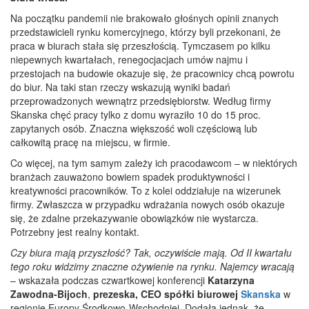
Na początku pandemii nie brakowało głośnych opinii znanych
przedstawicieli rynku komercyjnego, którzy byli przekonani, że
praca w biurach stała się przeszłością. Tymczasem po kilku
niepewnych kwartałach, renegocjacjach umów najmu i
przestojach na budowie okazuje się, że pracownicy chcą powrotu
do biur. Na taki stan rzeczy wskazują wyniki badań
przeprowadzonych wewnątrz przedsiębiorstw. Według firmy
Skanska chęć pracy tylko z domu wyraziło 10 do 15 proc.
zapytanych osób. Znaczna większość woli częściową lub
całkowitą pracę na miejscu, w firmie.
Co więcej, na tym samym zależy ich pracodawcom – w niektórych
branżach zauważono bowiem spadek produktywności i
kreatywności pracowników. To z kolei oddziałuje na wizerunek
firmy. Zwłaszcza w przypadku wdrażania nowych osób okazuje
się, że zdalne przekazywanie obowiązków nie wystarcza.
Potrzebny jest realny kontakt.
Czy biura mają przyszłość? Tak, oczywiście mają. Od II kwartału
tego roku widzimy znaczne ożywienie na rynku. Najemcy wracają
– wskazała podczas czwartkowej konferencji
Katarzyna
Zawodna-Bijoch
,
prezeska, CEO spółki biurowej
Skanska
w
regionie Europy Środkowo-Wschodniej. Dodała jednak, że