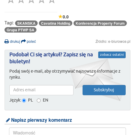
0.0
Tagi:
SKANSKA
Cavatina Holding
Konferencja Property Forum
Grupa PTWP SA
drukuj
poleć
Źródło: e-biurowce.pl
Podobał Ci się artykuł? Zapisz się na
zobacz ostatni
biuletyn!
Podaj swój e-mail, aby otrzymywać najnowsze informacje z
rynku.
Język:
PL
EN
Napisz pierwszy komentarz