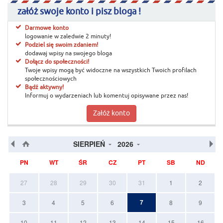
załóż swoje konto i pisz bloga !
Darmowe konto
logowanie w zaledwie 2 minuty!
Podziel się swoim zdaniem!
dodawaj wpisy na swojego bloga
Dołącz do społeczności!
Twoje wpisy mogą być widoczne na wszystkich Twoich profilach
społecznościowych
Bądź aktywny!
Informuj o wydarzeniach lub komentuj opisywane przez nas!
Załóż konto
SIERPIEŃ
2026
PN
WT
ŚR
CZ
PT
SB
ND
27
28
29
30
31
1
2
7
3
4
5
6
8
9
10
11
12
13
14
15
16