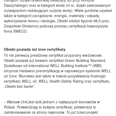
transport (dzięki doskonałej lokalizacji tuż przy Rondzie
Daszyńskiego) oraz w kategorii woda (m.in. dzięki zastosowanym
rozwiązaniom redukującym zużycie wody). Wiele punktów uzyskał
także w kategorii zarządzanie, energia, materiały i odpady,
wykorzystanie terenu i ekologia. Obiekt zdobył łącznie 88,5 proc.
Zespołowi Ghelamco podczas procesu certyfikacji towarzyszyła
firma SWECO.
Obiekt posiada też inne certyfikaty
To nie pierwszy prestiżowy certyfikat przyznany wieżowcowi.
Obiekt posiada już bowiem certyfikat Green Building Standard.
Dodatkowo od International WELL Building Institute™ (WBI)
otrzymał niedawno precertyfikację w najnowszym systemie WELL
v2 Core. Biurowiec jest także w trakcie pozyskiwania finalnego
certyfikatu WELL v2, WELL Health-Safety Rating oraz certyfikatu
„Obiekt bez barier”.
–
Warsaw Unit jest dziś jednym z najlepszych biurowców w
Polsce. Potwierdzają to kolejne certyfikaty, potwierdza to
zainteresowanie ze strony najemców. To już trzeci projekt