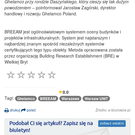
Ghelamco przy rondzie Daszyńskiego, który cieszy się tak dużym
powodzeniem
– poinformował Jarosław Zagórski, dyrektor
handlowy i rozwoju Ghelamco Poland.
BREEAM jest ogólnoświatowym systemem oceny budynków i
projektów infrastrukturalnych. System jest najstarszym i
najbardziej znanym spośród niezależnych systemów
certyfikujących tego typu obiekty. Metoda opracowana została
przez organizację Building Research Establishment (BRE) w
Wielkiej Bryt
0.0
Tagi:
Ghelamco
BREEAM
Warszawa
Warsaw UNIT
drukuj
poleć
Źródło: e-biurowce.pl
Podobał Ci się artykuł? Zapisz się na
zobacz ostatni
biuletyn!