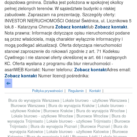
dojazdowa gminna. Działka jest położona w spokojnej okolicy
pełnej zielonych terenów. W sąsiedztwie budynki o niskiej
zabudowie. Zapraszam na prezentację. Szczegóły oferty:
INVESTOR NIERUCHOMOŚCI Oddział Świdnica, ul. Licznikowa 5
lok.8 - Katarzyna Chmura
Zobacz kontakt
lub
Zobacz kontakt
.
Nota prawna: Informacje dotyczące opisu nieruchomości podane
są przez właściciela, mają charakter wyłącznie informacyjny i
mogą podlegać aktualizacji. Oferta dotycząca nieruchomości
stanowi zaproszenie do rokowań zgodnie z art. 71 Kodeksu
Cywilnego i nie stanowi oferty określonej w art. 66 i następnych
KC. Oferta wysłana z programu dla biur nieruchomości -
asariWEB Kontakt: Numer telefonu:
Zobacz kontakt
Adres email:
Zobacz kontakt
Numer licencji pośrednika:
Polityka prywatności
|
Regulamin
|
Kontakt
|
Biura do wynajęcia Warszawa
|
Lokale biurowo - użytkowe Warszawa
|
Biurowce Warszawa
|
Biura do wynajęcia Kraków
|
Lokale biurowo -
użytkowe Kraków
|
Biurowce Kraków
|
Biura do wynajęcia Wrocław
|
Lokale biurowo - użytkowe Wrocław
|
Biurowce Wrocław
|
Biura do
wynajęcia Trójmiasto
|
Lokale biurowo - użytkowe Trójmiasto
|
Biurowce
Trójmiasto
|
Biura do wynajęcia Poznań
|
Biurowce Poznań
|
Biura do
wynajęcia Katowice
|
Lokale biurowo - użytkowe Katowice
|
Biurowce
Katowice
|
Biura do wynajęcia Łódź
|
Biurowce Łódź
|
Lokale biurowo -