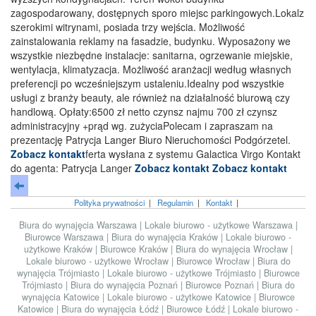
zagospodarowany, dostępnych sporo miejsc parkingowych.Lokalz
szerokimi witrynami, posiada trzy wejścia. Możliwość
zainstalowania reklamy na fasadzie, budynku. Wyposażony we
wszystkie niezbędne instalacje: sanitarna, ogrzewanie miejskie,
wentylacja, klimatyzacja. Możliwość aranżacji według własnych
preferencji po wcześniejszym ustaleniu.Idealny pod wszystkie
usługi z branży beauty, ale również na działalność biurową czy
handlową. Opłaty:6500 zł netto czynsz najmu 700 zł czynsz
administracyjny +prąd wg. zużyciaPolecam i zapraszam na
prezentację Patrycja Langer Biuro Nieruchomości Podgórzetel.
Zobacz kontakt
ferta wysłana z systemu Galactica Virgo Kontakt
do agenta: Patrycja Langer
Zobacz kontakt
Zobacz kontakt
Polityka prywatności
|
Regulamin
|
Kontakt
|
Biura do wynajęcia Warszawa
|
Lokale biurowo - użytkowe Warszawa
|
Biurowce Warszawa
|
Biura do wynajęcia Kraków
|
Lokale biurowo -
użytkowe Kraków
|
Biurowce Kraków
|
Biura do wynajęcia Wrocław
|
Lokale biurowo - użytkowe Wrocław
|
Biurowce Wrocław
|
Biura do
wynajęcia Trójmiasto
|
Lokale biurowo - użytkowe Trójmiasto
|
Biurowce
Trójmiasto
|
Biura do wynajęcia Poznań
|
Biurowce Poznań
|
Biura do
wynajęcia Katowice
|
Lokale biurowo - użytkowe Katowice
|
Biurowce
Katowice
|
Biura do wynajęcia Łódź
|
Biurowce Łódź
|
Lokale biurowo -