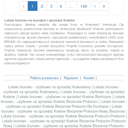
1
2
3
4
…
149
Lokale biurowe na wynajem i sprzedaż Kraków
Poszukujesz idealnej siedziby dla swojej firmy w Krakowie? Interesuje Cię
nowoczesna powierzchnia biurowa w atrakcyjnej lokalizacji? Kraków potencjalnym
najemcom oferuje bardzo wiele możliwości. Powstające tu nowe inwestycje biurowe
charakteryzuje wysoki standard, najczęściej potwierdzany certyfikatami LEED oraz
BREAM. Do najpopularniejszych lokalizacji inwestycji biurowych w stolicy Małopolski
należy północ miasta – przede wszystkim Prądnik Czerwony, ponadto Grzegórzki.
Chętnie inwestycje biurowe deweloperzy lokalizują także na południu miasta w
dzielnicy Dębniki. Na rozwój krakowskiego rynku nieruchomości biurowych wpływa
ogromna popularność miasta wśród najemców – szczególnie międzynarodowych firm
outsourcingowych.
Polityka prywatności
|
Regulamin
|
Kontakt
|
Lokale biurowo - użytkowe na sprzedaż Krakowiany
|
Lokale biurowo -
użytkowe na sprzedaż Krakowiany
|
Lokale biurowo - użytkowe na sprzedaż
Kraków
|
Lokale biurowo - użytkowe na sprzedaż Kraków Bieńczyce
|
Lokale
biurowo - użytkowe na sprzedaż Kraków Bieżanów-Prokocim
|
Lokale biurowo -
użytkowe na sprzedaż Kraków Bieżanów-Prokocim-Na Kozłówce
|
Lokale
biurowo - użytkowe na sprzedaż Kraków Bieżanów-Prokocim-Nowy Bieżanów
|
Lokale biurowo - użytkowe na sprzedaż Kraków Bieżanów-Prokocim-Prokocim
|
Lokale biurowo - użytkowe na sprzedaż Kraków Bieżanów-Prokocim-Prokocim
Nowy
|
Lokale biurowo - użytkowe na sprzedaż Kraków Bieżanów-Prokocim-