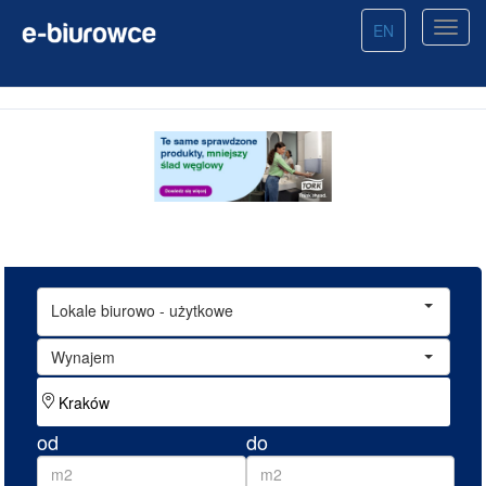
EN
Lokale biurowo - użytkowe
Wynajem
od
do