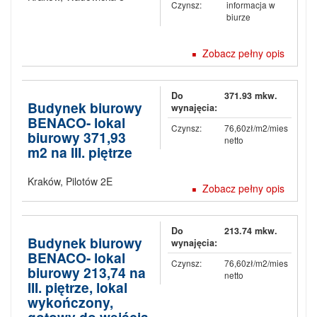
Czynsz:
informacja w
biurze
Zobacz pełny opis
Do
371.93 mkw.
Budynek biurowy
wynajęcia:
BENACO- lokal
Czynsz:
76,60zł/m2/mies
biurowy 371,93
netto
m2 na III. piętrze
Kraków
,
Pilotów 2E
Zobacz pełny opis
Do
213.74 mkw.
Budynek biurowy
wynajęcia:
BENACO- lokal
Czynsz:
76,60zł/m2/mies
biurowy 213,74 na
netto
III. piętrze, lokal
wykończony,