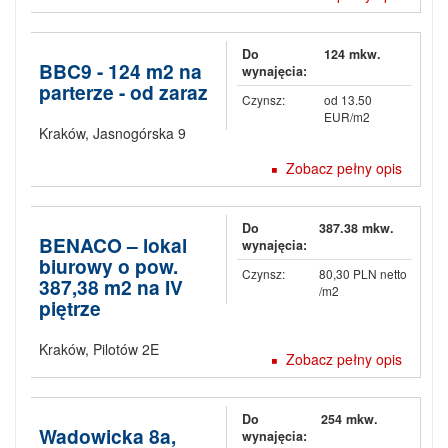
Do
124 mkw.
BBC9 - 124 m2 na
wynajęcia:
parterze - od zaraz
Czynsz:
od 13.50
EUR/m2
Kraków
,
Jasnogórska 9
Zobacz pełny opis
Do
387.38 mkw.
BENACO – lokal
wynajęcia:
biurowy o pow.
Czynsz:
80,30 PLN netto
387,38 m2 na IV
/m2
piętrze
Kraków
,
Pilotów 2E
Zobacz pełny opis
Do
254 mkw.
Wadowicka 8a,
wynajęcia: