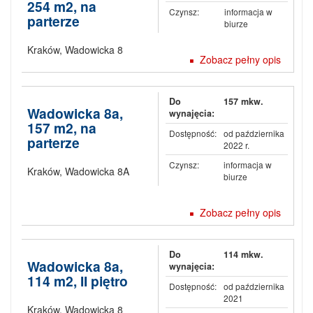
254 m2, na
Czynsz:
informacja w
parterze
biurze
Kraków
,
Wadowicka 8
Zobacz pełny opis
Do
157 mkw.
Wadowicka 8a,
wynajęcia:
157 m2, na
Dostępność:
od października
parterze
2022 r.
Czynsz:
informacja w
Kraków
,
Wadowicka 8A
biurze
Zobacz pełny opis
Do
114 mkw.
Wadowicka 8a,
wynajęcia:
114 m2, II piętro
Dostępność:
od października
2021
Kraków
,
Wadowicka 8