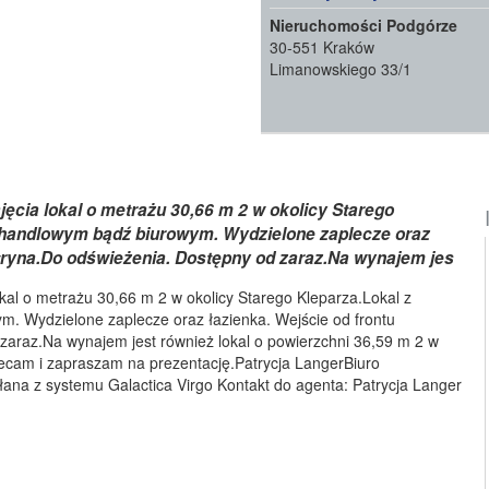
Nieruchomości Podgórze
30-551 Kraków
Limanowskiego 33/1
ęcia lokal o metrażu 30,66 m 2 w okolicy Starego
handlowym bądź biurowym. Wydzielone zaplecze oraz
itryna.Do odświeżenia. Dostępny od zaraz.Na wynajem jes
kal o metrażu 30,66 m 2 w okolicy Starego Kleparza.Lokal z
 Wydzielone zaplecze oraz łazienka. Wejście od frontu
zaraz.Na wynajem jest również lokal o powierzchni 36,59 m 2 w
cam i zapraszam na prezentację.Patrycja LangerBiuro
słana z systemu Galactica Virgo Kontakt do agenta: Patrycja Langer