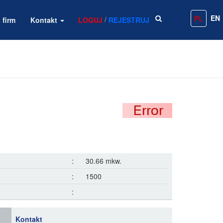
EN
PL
/
 firm
Kontakt
LOGUJ
REJESTRUJ
:
30.66 mkw.
:
1500
:
Kontakt