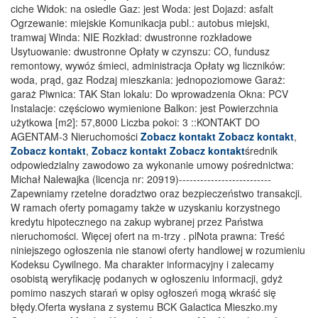
ciche Widok: na osiedle Gaz: jest Woda: jest Dojazd: asfalt
Ogrzewanie: miejskie Komunikacja publ.: autobus miejski,
tramwaj Winda: NIE Rozkład: dwustronne rozkładowe
Usytuowanie: dwustronne Opłaty w czynszu: CO, fundusz
remontowy, wywóz śmieci, administracja Opłaty wg liczników:
woda, prąd, gaz Rodzaj mieszkania: jednopoziomowe Garaż:
garaż Piwnica: TAK Stan lokalu: Do wprowadzenia Okna: PCV
Instalacje: częściowo wymienione Balkon: jest Powierzchnia
użytkowa [m2]: 57,8000 Liczba pokoi: 3 ::KONTAKT DO
AGENTAM-3 Nieruchomości
Zobacz kontakt
Zobacz kontakt
,
Zobacz kontakt
,
Zobacz kontakt
Zobacz kontakt
średnik
odpowiedzialny zawodowo za wykonanie umowy pośrednictwa:
Michał Nalewajka (licencja nr: 20919)--------------------------
Zapewniamy rzetelne doradztwo oraz bezpieczeństwo transakcji.
W ramach oferty pomagamy także w uzyskaniu korzystnego
kredytu hipotecznego na zakup wybranej przez Państwa
nieruchomości. Więcej ofert na m-trzy . plNota prawna: Treść
niniejszego ogłoszenia nie stanowi oferty handlowej w rozumieniu
Kodeksu Cywilnego. Ma charakter informacyjny i zalecamy
osobistą weryfikację podanych w ogłoszeniu informacji, gdyż
pomimo naszych starań w opisy ogłoszeń mogą wkraść się
błędy.Oferta wysłana z systemu BCK Galactica Mieszko.my