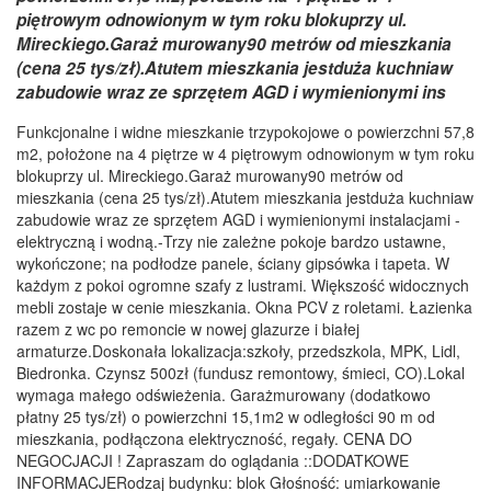
piętrowym odnowionym w tym roku blokuprzy ul.
Mireckiego.Garaż murowany90 metrów od mieszkania
(cena 25 tys/zł).Atutem mieszkania jestduża kuchniaw
zabudowie wraz ze sprzętem AGD i wymienionymi ins
Funkcjonalne i widne mieszkanie trzypokojowe o powierzchni 57,8
m2, położone na 4 piętrze w 4 piętrowym odnowionym w tym roku
blokuprzy ul. Mireckiego.Garaż murowany90 metrów od
mieszkania (cena 25 tys/zł).Atutem mieszkania jestduża kuchniaw
zabudowie wraz ze sprzętem AGD i wymienionymi instalacjami -
elektryczną i wodną.-Trzy nie zależne pokoje bardzo ustawne,
wykończone; na podłodze panele, ściany gipsówka i tapeta. W
każdym z pokoi ogromne szafy z lustrami. Większość widocznych
mebli zostaje w cenie mieszkania. Okna PCV z roletami. Łazienka
razem z wc po remoncie w nowej glazurze i białej
armaturze.Doskonała lokalizacja:szkoły, przedszkola, MPK, Lidl,
Biedronka. Czynsz 500zł (fundusz remontowy, śmieci, CO).Lokal
wymaga małego odświeżenia. Garażmurowany (dodatkowo
płatny 25 tys/zł) o powierzchni 15,1m2 w odległości 90 m od
mieszkania, podłączona elektryczność, regały. CENA DO
NEGOCJACJI ! Zapraszam do oglądania ::DODATKOWE
INFORMACJERodzaj budynku: blok Głośność: umiarkowanie