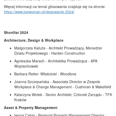
Więcej informacji na temat głosowania znajduje się
na stronie
:
https://www.topwoman.pl/glosowanie-2024/
Shortlist 2024
Architecture, Design & Workplace
Małgorzata Kałuża - Architekt Prowadzący, Menedżer
Działu Projektowego - Harden Construction
Agnieszka Marach - Architektka Prowadząca - APA
Wojciechowski
Barbara Reiter- Właściciel - Woodlove
Joanna Szczepańska - Associate Director w Zespole
Workplace & Change Management - Cushman & Wakefield
Katarzyna Wołek - Senior Architekt, Członek Zarządu - TFK
Kraków
Asset & Property Management
Iwona Cabaj - Regional Property Management Director -