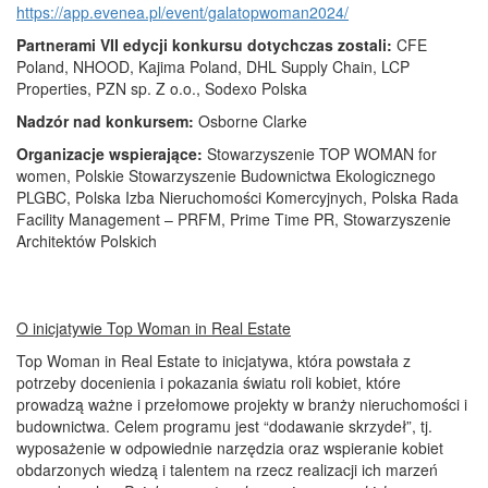
https://app.evenea.pl/event/galatopwoman2024/
Partnerami VII edycji konkursu dotychczas zostali:
CFE
Poland, NHOOD, Kajima Poland, DHL Supply Chain, LCP
Properties, PZN sp. Z o.o., Sodexo Polska
Nadzór nad konkursem:
Osborne Clarke
Organizacje wspierające:
Stowarzyszenie TOP WOMAN for
women, Polskie Stowarzyszenie Budownictwa Ekologicznego
PLGBC, Polska Izba Nieruchomości Komercyjnych, Polska Rada
Facility Management – PRFM, Prime Time PR, Stowarzyszenie
Architektów Polskich
O inicjatywie Top Woman in Real Estate
Top Woman in Real Estate to inicjatywa, która powstała z
potrzeby docenienia i pokazania światu roli kobiet, które
prowadzą ważne i przełomowe projekty w branży nieruchomości i
budownictwa. Celem programu jest “dodawanie skrzydeł”, tj.
wyposażenie w odpowiednie narzędzia oraz wspieranie kobiet
obdarzonych wiedzą i talentem na rzecz realizacji ich marzeń