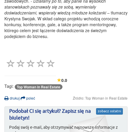
zawodowych. -
Działamy po to, aby panie na wysokich
stanowiskach poznawały się ze sobą, wymieniały
doświadczeniami, wspierały wiedzą młodsze koleżanki
– tłumaczy
Krystyna Swojak. W skład całego projektu wchodzą coroczne
konkursy, konferencje, gale, a także program mentoringowy,
którego celem jest łączenie doświadczenia ze świeżym
podejściem do biznesu.
0.0
Tagi:
Top Woman in Real Estate
drukuj
poleć
Źródło: Top Woman in Real Estate
Podobał Ci się artykuł? Zapisz się na
zobacz ostatni
biuletyn!
Podaj swój e-mail, aby otrzymywać najnowsze informacje z