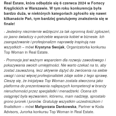
Real Estate, która odbędzie się 6 czerwca 2024 w Fortecy
Kręglickich w Warszawie. W tym roku konkurencja była
bardzo duża, w niektórych kategoriach zgłosiło się nawet
kilkanaście Pań, tym bardziej gratulujemy znalezienia się w
finale!
-
Jesteśmy niezmiernie wdzięczni za tak ogromną ilość zgłoszeń,
co jasno świadczy o potrzebie wsparcia kobiet w biznesie. Ich
zaangażowanie i profesjonalizm naprawdę inspirują nas
wszystkich
– mówi
Krystyna Swojak
, Organizatorka konkursu
Top Woman in Real Estate.
-
Promocja jest ważnym wsparciem dla rozwoju zawodowego i
pokazywania swoich umiejętności. Nie warto czekać na to, aby
zostać zauważoną, lecz aktywnie dążyć do zwrócenia na siebie
uwagi i coraz więcej profesjonalistek zdaje sobie z tego sprawę.
Cieszę się, że inicjatywa Top Woman została stworzona jako
platforma do prezentowania najlepszych kompetencji w branży
nieruchomości przez specjalistki i menadżerki. Ocena ich
osiągnięć była wyzwaniem, któremu, mam nadzieję, sprostało
grono jurorek i jurorów. Gratuluję wszystkim uczestniczkom i
finalistkom
– mówi
Małgorzata Dankowska
, Partner w Koda
Advisors, Jurorka konkursu Top Woman in Real Estate.