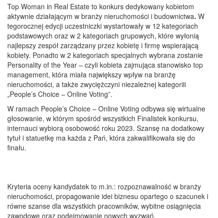
Top Woman in Real Estate to konkurs dedykowany kobietom
aktywnie działającym w branży nieruchomości i budownictwa
.
W
tegorocznej edycji uczestniczki wystartowały w 12 kategoriach
podstawowych
oraz w
2 kategoriach grupowych, które wyłonią
najlepszy zespół zarządzany przez kobietę i firmę wspierającą
kobiety. P
onadto
w
2 kategoriach specjalnych
wybran
a
zostan
ie
Personality of the Year – czyli kobiet
a
zajmując
a
stanowisko top
management,
która
miała największy wpływ na branżę
nieruchomości
, a także zwyciężczyni niezależnej kategoriii
„People’s Choice – Online Voting”.
W ramach People’s Choice – Online Voting odbywa się wirtualne
głosowanie, w którym spośród wszystkich Finalistek konkursu,
internauci wybiorą osobowość roku 2023. Szansę na dodatkowy
tytuł i statuetkę ma każda z Pań, która zakwalifikowała się do
finału.
Kryteria oceny kandydatek to m.in.: rozpoznawalność w branży
nieruchomości, propagowanie idei biznesu opartego o szacunek i
równe szanse dla wszystkich pracowników, wybitne osiągnięcia
zawodowe oraz podejmowanie nowych wyzwań.