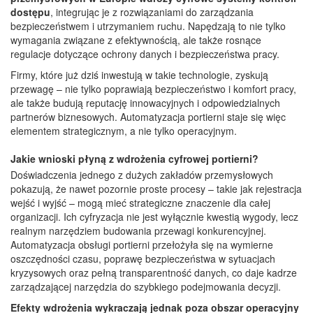
dostępu
, integrując je z rozwiązaniami do zarządzania
bezpieczeństwem i utrzymaniem ruchu. Napędzają to nie tylko
wymagania związane z efektywnością, ale także rosnące
regulacje dotyczące ochrony danych i bezpieczeństwa pracy.
Firmy, które już dziś inwestują w takie technologie, zyskują
przewagę – nie tylko poprawiają bezpieczeństwo i komfort pracy,
ale także budują reputację innowacyjnych i odpowiedzialnych
partnerów biznesowych. Automatyzacja portierni staje się więc
elementem strategicznym, a nie tylko operacyjnym.
Jakie wnioski płyną z wdrożenia cyfrowej portierni?
Doświadczenia jednego z dużych zakładów przemysłowych
pokazują, że nawet pozornie proste procesy – takie jak rejestracja
wejść i wyjść – mogą mieć strategiczne znaczenie dla całej
organizacji. Ich cyfryzacja nie jest wyłącznie kwestią wygody, lecz
realnym narzędziem budowania przewagi konkurencyjnej.
Automatyzacja obsługi portierni przełożyła się na wymierne
oszczędności czasu, poprawę bezpieczeństwa w sytuacjach
kryzysowych oraz pełną transparentność danych, co daje kadrze
zarządzającej narzędzia do szybkiego podejmowania decyzji.
Efekty wdrożenia wykraczają jednak poza obszar operacyjny