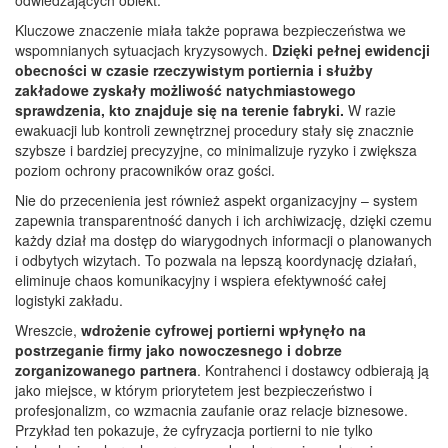
Kluczowe znaczenie miała także poprawa bezpieczeństwa we
wspomnianych sytuacjach kryzysowych.
Dzięki pełnej ewidencji
obecności w czasie rzeczywistym portiernia i służby
zakładowe zyskały możliwość natychmiastowego
sprawdzenia, kto znajduje się na terenie fabryki.
W razie
ewakuacji lub kontroli zewnętrznej procedury stały się znacznie
szybsze i bardziej precyzyjne, co minimalizuje ryzyko i zwiększa
poziom ochrony pracowników oraz gości.
Nie do przecenienia jest również aspekt organizacyjny – system
zapewnia transparentność danych i ich archiwizację, dzięki czemu
każdy dział ma dostęp do wiarygodnych informacji o planowanych
i odbytych wizytach. To pozwala na lepszą koordynację działań,
eliminuje chaos komunikacyjny i wspiera efektywność całej
logistyki zakładu.
Wreszcie,
wdrożenie cyfrowej portierni wpłynęło na
postrzeganie firmy jako nowoczesnego i dobrze
zorganizowanego partnera
. Kontrahenci i dostawcy odbierają ją
jako miejsce, w którym priorytetem jest bezpieczeństwo i
profesjonalizm, co wzmacnia zaufanie oraz relacje biznesowe.
Przykład ten pokazuje, że cyfryzacja portierni to nie tylko