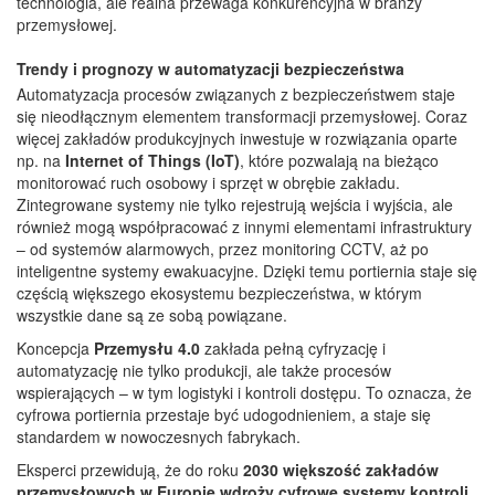
technologia, ale realna przewaga konkurencyjna w branży
przemysłowej.
Trendy i prognozy w automatyzacji bezpieczeństwa
Automatyzacja procesów związanych z bezpieczeństwem staje
się nieodłącznym elementem transformacji przemysłowej. Coraz
więcej zakładów produkcyjnych inwestuje w rozwiązania oparte
np. na
Internet of Things (IoT)
, które pozwalają na bieżąco
monitorować ruch osobowy i sprzęt w obrębie zakładu.
Zintegrowane systemy nie tylko rejestrują wejścia i wyjścia, ale
również mogą współpracować z innymi elementami infrastruktury
– od systemów alarmowych, przez monitoring CCTV, aż po
inteligentne systemy ewakuacyjne. Dzięki temu portiernia staje się
częścią większego ekosystemu bezpieczeństwa, w którym
wszystkie dane są ze sobą powiązane.
Koncepcja
Przemysłu 4.0
zakłada pełną cyfryzację i
automatyzację nie tylko produkcji, ale także procesów
wspierających – w tym logistyki i kontroli dostępu. To oznacza, że
cyfrowa portiernia przestaje być udogodnieniem, a staje się
standardem w nowoczesnych fabrykach.
Eksperci przewidują, że do roku
2030 większość zakładów
przemysłowych w Europie wdroży cyfrowe systemy kontroli