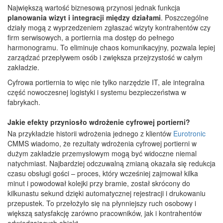
Największą wartość biznesową przynosi jednak funkcja
planowania wizyt i integracji między działami
. Poszczególne
działy mogą z wyprzedzeniem zgłaszać wizyty kontrahentów czy
firm serwisowych, a portiernia ma dostęp do pełnego
harmonogramu. To eliminuje chaos komunikacyjny, pozwala lepiej
zarządzać przepływem osób i zwiększa przejrzystość w całym
zakładzie.
Cyfrowa portiernia to więc nie tylko narzędzie IT, ale integralna
część nowoczesnej logistyki i systemu bezpieczeństwa w
fabrykach.
Jakie efekty przyniosło wdrożenie cyfrowej portierni?
Na przykładzie historii wdrożenia jednego z klientów
Eurotronic
CMMS wiadomo, że rezultaty wdrożenia cyfrowej portierni w
dużym zakładzie przemysłowym mogą być widoczne niemal
natychmiast. Najbardziej odczuwalną zmianą okazała się redukcja
czasu obsługi gości – proces, który wcześniej zajmował kilka
minut i powodował kolejki przy bramie, został skrócony do
kilkunastu sekund dzięki automatycznej rejestracji i drukowaniu
przepustek. To przełożyło się na płynniejszy ruch osobowy i
większą satysfakcję zarówno pracowników, jak i kontrahentów
odwiedzających obiekt.