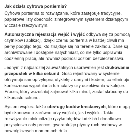
Jak działa cyfrowa portiernia?
Cyfrowa portiernia to rozwiązanie, które zastępuje tradycyjne,
papierowe listy obecności zintegrowanym systemem działającym
w czasie rzeczywistym.
Automatyczna rejestracja wejść i wyjść
odbywa się za pomocą
czytników i aplikacji, dzięki czemu portiernia w każdej chwili ma
pełny podgląd tego, kto znajduje się na terenie zakładu. Dane są
archiwizowane i dostępne natychmiast, co nie tylko usprawnia
codzienną pracę, ale również podnosi poziom bezpieczeństwa.
Jednym z najbardziej zauważalnych usprawnień jest
drukowanie
przepustek w kilka sekund
. Gość rejestrowany w systemie
otrzymuje samoprzylepną etykietę z danymi i kodem, co eliminuje
konieczność wypełniania formularzy czy oczekiwania w kolejce.
Proces, który wcześniej zajmował kilka minut, został skrócony do
kilkunastu sekund.
System wspiera także
obsługę kodów kreskowych
, które mogą
być skanowane zarówno przy wejściu, jak i wyjściu. Takie
rozwiązanie minimalizuje ryzyko błędów ludzkich i dodatkowo
przyspiesza cały proces, gwarantując płynny ruch osobowy w
newralgicznych momentach dnia.