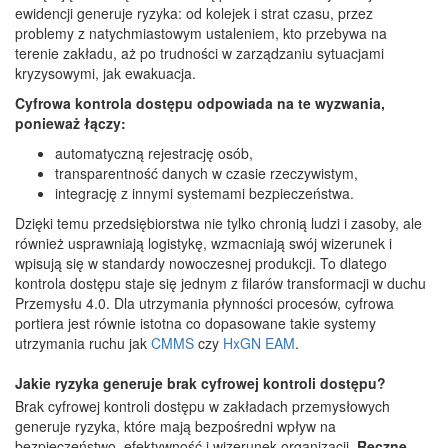
ewidencji generuje ryzyka: od kolejek i strat czasu, przez
problemy z natychmiastowym ustaleniem, kto przebywa na
terenie zakładu, aż po trudności w zarządzaniu sytuacjami
kryzysowymi, jak ewakuacja.
Cyfrowa kontrola dostępu odpowiada na te wyzwania,
ponieważ łączy:
automatyczną rejestrację osób,
transparentność danych w czasie rzeczywistym,
integrację z innymi systemami bezpieczeństwa.
Dzięki temu przedsiębiorstwa nie tylko chronią ludzi i zasoby, ale
również usprawniają logistykę, wzmacniają swój wizerunek i
wpisują się w standardy nowoczesnej produkcji. To dlatego
kontrola dostępu staje się jednym z filarów transformacji w duchu
Przemysłu 4.0. Dla utrzymania płynności procesów, cyfrowa
portiera jest równie istotna co dopasowane takie systemy
utrzymania ruchu jak
CMMS
czy
HxGN EAM
.
Jakie ryzyka generuje brak cyfrowej kontroli dostępu?
Brak cyfrowej kontroli dostępu w zakładach przemysłowych
generuje ryzyka, które mają bezpośredni wpływ na
bezpieczeństwo, efektywność i wizerunek organizacji.
Ręczne