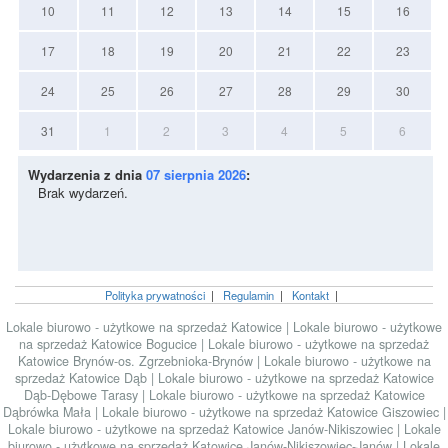
10
11
12
13
14
15
16
17
18
19
20
21
22
23
24
25
26
27
28
29
30
31
1
2
3
4
5
6
Wydarzenia z dnia
07 sierpnia 2026
:
Brak wydarzeń.
Polityka prywatności
|
Regulamin
|
Kontakt
|
Lokale biurowo - użytkowe na sprzedaż Katowice
|
Lokale biurowo - użytkowe
na sprzedaż Katowice Bogucice
|
Lokale biurowo - użytkowe na sprzedaż
Katowice Brynów-os. Zgrzebnioka-Brynów
|
Lokale biurowo - użytkowe na
sprzedaż Katowice Dąb
|
Lokale biurowo - użytkowe na sprzedaż Katowice
Dąb-Dębowe Tarasy
|
Lokale biurowo - użytkowe na sprzedaż Katowice
Dąbrówka Mała
|
Lokale biurowo - użytkowe na sprzedaż Katowice Giszowiec
|
Lokale biurowo - użytkowe na sprzedaż Katowice Janów-Nikiszowiec
|
Lokale
biurowo - użytkowe na sprzedaż Katowice Janów-Nikiszowiec-Janów
|
Lokale