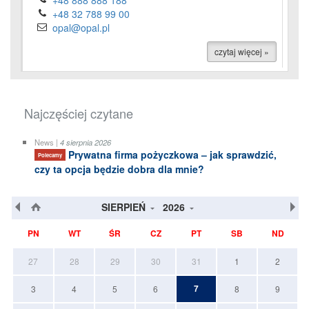
+48 888 888 188
+48 32 788 99 00
opal@opal.pl
czytaj więcej »
Najczęściej czytane
News |
4 sierpnia 2026
Prywatna firma pożyczkowa – jak sprawdzić,
Polecamy
czy ta opcja będzie dobra dla mnie?
SIERPIEŃ
2026
PN
WT
ŚR
CZ
PT
SB
ND
27
28
29
30
31
1
2
7
3
4
5
6
8
9