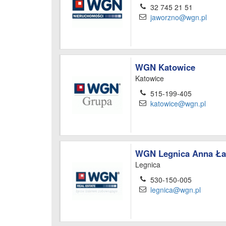
32 745 21 51
jaworzno@wgn.pl
WGN Katowice
Katowice
515-199-405
katowice@wgn.pl
WGN Legnica Anna Ł
Legnica
530-150-005
legnica@wgn.pl