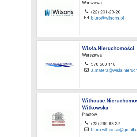
Warszawa
(22) 201-29-20
biuro@wilsons.pl
Wisła.Nieruchomości
Warszawa
570 500 118
a.matera@wisla.nieruc
Withouse Nieruchomo
Witkowska
Piastów
(22) 290 68 22
biuro.withouse@gmail.