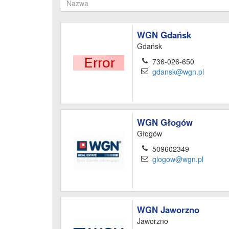
WGN Gdańsk
Gdańsk
736-026-650
gdansk@wgn.pl
WGN Głogów
Głogów
509602349
glogow@wgn.pl
WGN Jaworzno
Jaworzno