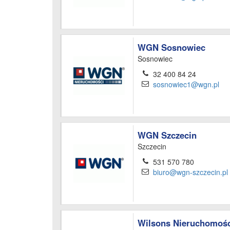
WGN Sosnowiec
Sosnowiec
32 400 84 24
sosnowiec1@wgn.pl
WGN Szczecin
Szczecin
531 570 780
biuro@wgn-szczecin.pl
Wilsons Nieruchomośc