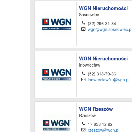
WGN Nieruchomości
Sosnowiec
(32) 296-31-84
wgn@wgn.sosnowiec.p
WGN Nieruchomości
Inowrocław
(52) 318-79-36
inowroclaw01@wgn.pl
WGN Rzeszów
Rzeszów
17 858 12 92
rzeszow@wgn.pl