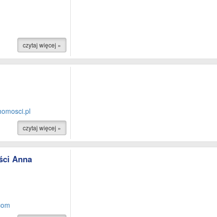
czytaj więcej »
homosci.pl
czytaj więcej »
ści Anna
com