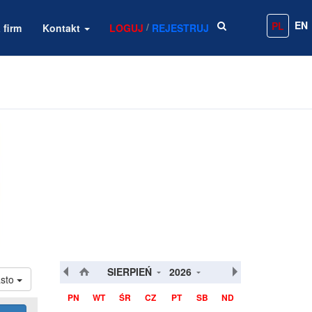
EN
PL
/
 firm
Kontakt
LOGUJ
REJESTRUJ
SIERPIEŃ
2026
asto
PN
WT
ŚR
CZ
PT
SB
ND