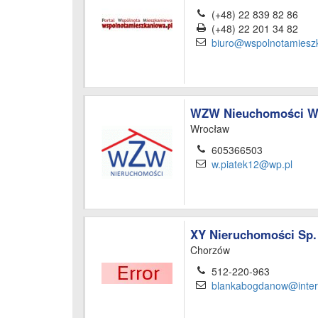
(+48) 22 839 82 86
(+48) 22 201 34 82
biuro@wspolnotamieszk
WZW Nieuchomości Wo
Wrocław
605366503
w.piatek12@wp.pl
XY Nieruchomości Sp. 
Chorzów
512-220-963
blankabogdanow@interi