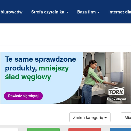
a biurowców
Strefa czytelnika
Baza firm
Internet dla
Zmień kategorię
Mi