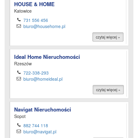
HOUSE & HOME
Katowice
731 556 456
biuro@househome.pl
czytaj więcej »
Ideal Home Nieruchomości
Rzeszów
722-338-293
biuro@homeideal.pl
czytaj więcej »
Navigat Nieruchomości
Sopot
882 744 118
biuro@navigat.pl