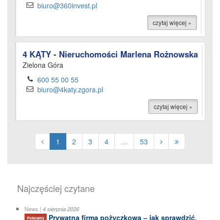
biuro@360invest.pl
czytaj więcej »
4 KĄTY - Nieruchomości Marlena Rożnowska
Zielona Góra
600 55 00 55
biuro@4katy.zgora.pl
czytaj więcej »
1
2
3
4
…
53
Najczęściej czytane
News |
4 sierpnia 2026
Prywatna firma pożyczkowa – jak sprawdzić,
Polecamy