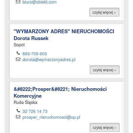
biuro@obiekt.com
czytaj więcej »
"WYMARZONY ADRES" NIERUCHOMOŚCI
Dorota Russek
Sopot
883-705-603
dorota@wymarzonyadres.pl
czytaj więcej »
&#8222;Prosper&#8221; Nieruchomości
Komercyjne
Ruda Śląska
32 726 14 73
prosper_nieruchomosci@op.pl
czytaj więcej »