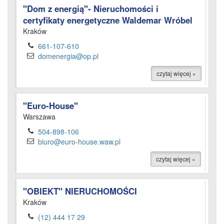
"Dom z energią"- Nieruchomości i
certyfikaty energetyczne Waldemar Wróbel
Kraków
661-107-610
domenergia@op.pl
czytaj więcej »
"Euro-House"
Warszawa
504-898-106
biuro@euro-house.waw.pl
czytaj więcej »
"OBIEKT" NIERUCHOMOŚCI
Kraków
(12) 444 17 29