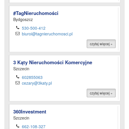
#TagNieruchomości
Bydgoszcz
530-500-412
biuroi@tagnieruchomosci.pl
czytaj więcej »
3 Kąty Nieruchomości Komercyjne
Szczecin
602855063
cezary@3katy.pl
czytaj więcej »
360Investment
Szczecin
662-108-327