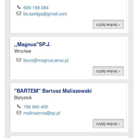
609-158-084
bs.szeliga@gmail.com
czytaj więcej »
,,Magnus"SP.J.
Wrocław
biuro@magnus.wroc.pl
czytaj więcej »
"BARTEM" Bartosz Maliszewski
Białystok
796 990 455
malinaanna@op.pl
czytaj więcej »