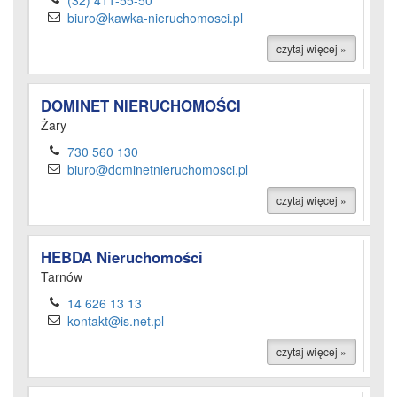
(32) 411-55-50
biuro@kawka-nieruchomosci.pl
czytaj więcej »
DOMINET NIERUCHOMOŚCI
Żary
730 560 130
biuro@dominetnieruchomosci.pl
czytaj więcej »
HEBDA Nieruchomości
Tarnów
14 626 13 13
kontakt@is.net.pl
czytaj więcej »