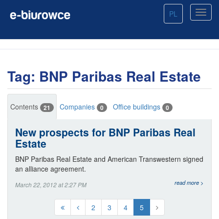
PL
Tag: BNP Paribas Real Estate
Contents
Companies
Office buildings
21
0
0
New prospects for BNP Paribas Real
Estate
BNP Paribas Real Estate and American Transwestern signed
an alliance agreement.
read more >
March 22, 2012 at 2:27 PM
2
3
4
5