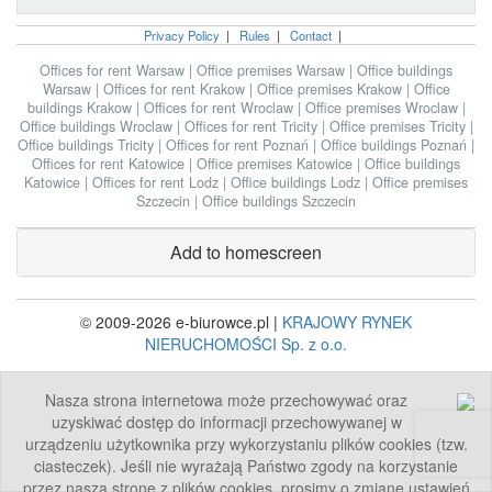
Privacy Policy
|
Rules
|
Contact
|
Offices for rent Warsaw
|
Office premises Warsaw
|
Office buildings
Warsaw
|
Offices for rent Krakow
|
Office premises Krakow
|
Office
buildings Krakow
|
Offices for rent Wroclaw
|
Office premises Wroclaw
|
Office buildings Wroclaw
|
Offices for rent Tricity
|
Office premises Tricity
|
Office buildings Tricity
|
Offices for rent Poznań
|
Office buildings Poznań
|
Offices for rent Katowice
|
Office premises Katowice
|
Office buildings
Katowice
|
Offices for rent Lodz
|
Office buildings Lodz
|
Office premises
Szczecin
|
Office buildings Szczecin
Add to homescreen
© 2009-2026 e-biurowce.pl |
KRAJOWY RYNEK
NIERUCHOMOŚCI Sp. z o.o.
Nasza strona internetowa może przechowywać oraz
uzyskiwać dostęp do informacji przechowywanej w
urządzeniu użytkownika przy wykorzystaniu plików cookies (tzw.
ciasteczek). Jeśli nie wyrażają Państwo zgody na korzystanie
przez naszą stronę z plików cookies, prosimy o zmianę ustawień