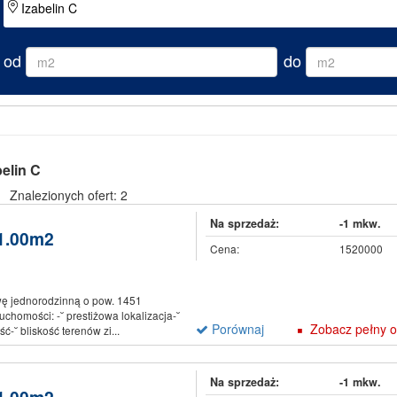
od
do
elin C
Znalezionych ofert: 2
Na sprzedaż:
-1 mkw.
-1.00m2
Cena:
1520000
ę jednorodzinną o pow. 1451
chomości: -˘ prestiżowa lokalizacja-˘
Porównaj
Zobacz pełny o
ć-˘ bliskość terenów zi...
Na sprzedaż:
-1 mkw.