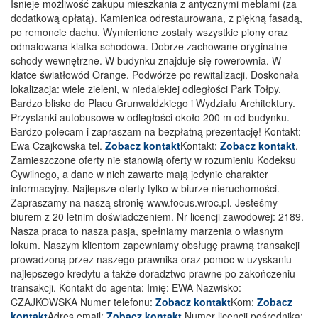
Isnieje możliwość zakupu mieszkania z antycznymi meblami (za
dodatkową opłatą). Kamienica odrestaurowana, z piękną fasadą,
po remoncie dachu. Wymienione zostały wszystkie piony oraz
odmalowana klatka schodowa. Dobrze zachowane oryginalne
schody wewnętrzne. W budynku znajduje się rowerownia. W
klatce światłowód Orange. Podwórze po rewitalizacji. Doskonała
lokalizacja: wiele zieleni, w niedalekiej odległości Park Tołpy.
Bardzo blisko do Placu Grunwaldzkiego i Wydziału Architektury.
Przystanki autobusowe w odległości około 200 m od budynku.
Bardzo polecam i zapraszam na bezpłatną prezentację! Kontakt:
Ewa Czajkowska tel.
Zobacz kontakt
Kontakt:
Zobacz kontakt
.
Zamieszczone oferty nie stanowią oferty w rozumieniu Kodeksu
Cywilnego, a dane w nich zawarte mają jedynie charakter
informacyjny. Najlepsze oferty tylko w biurze nieruchomości.
Zapraszamy na naszą stronię www.focus.wroc.pl. Jesteśmy
biurem z 20 letnim doświadczeniem. Nr licencji zawodowej: 2189.
Nasza praca to nasza pasja, spełniamy marzenia o własnym
lokum. Naszym klientom zapewniamy obsługę prawną transakcji
prowadzoną przez naszego prawnika oraz pomoc w uzyskaniu
najlepszego kredytu a także doradztwo prawne po zakończeniu
transakcji. Kontakt do agenta: Imię: EWA Nazwisko:
CZAJKOWSKA Numer telefonu:
Zobacz kontakt
Kom:
Zobacz
kontakt
Adres email:
Zobacz kontakt
Numer licencji pośrednika: