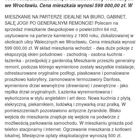
we Wrocławiu. Cena mieszkaia wynosi 599 000,00 zł. W
MIESZKANIE NA PARTERZE IDEALNE NA BIURO, GABINET,
SALĘ JOGI! PO GENERALNYM REMONCIE! Polecam na
sprzedaż mieszkanie dwupokojowe o powierzchni 64 m2,
usytuowane na parterze kamienicy z 1900 roku, zlokalizowanej w
okolicach ulicy Walecznych we Wrocławiu. Cena mieszkaia wynosi
599 000,00 zł. W skład mieszkania wchodzi: - dwa duże pokoje z
ekspozycją okien południowo - zachodnią - osobna kuchnia -
łazienka - przedpokój z garderobą Mieszkanie przeszło generalny
remont, podczas którego wymienione zostały wszystkie instalacje,
odrestaurowane oryginalne podłogi, piaskowane i pomalowane
proszkowo kaloryfery, zamonowane termozawory Danfoss,
wymienione drzwi wewnętrzne (drewniane) i zewnętrzne - jako
replika drzwi oryginalnych. Łazienka wyremontowana i
wykończona w stylu angielskim i art deco. Nowa kuchnia z płytą
elekryczną, piekarnikiem, lodówką i zmywarką oraz pralką. W
pomieszczeniach pozostawiono antyczne żyrandole. Blisko
wejścia do mieszkania znajduje się wejście na podwórze z
możliwością parkowania samochodu. W mieszkaniu gniazda pod
telefon stacjonarny i internet. Ogrzewanie mieszkania z kotłowni
lokalnej. Miesięczne opłaty eksploatacyjne wynoszą 500 zł.