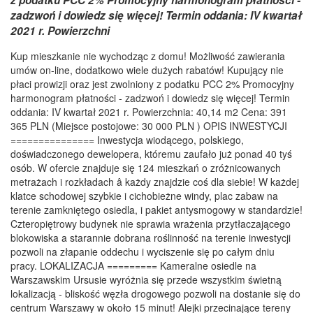
z podatku PCC 2% Promocyjny harmonogram płatności -
zadzwoń i dowiedz się więcej! Termin oddania: IV kwartał
2021 r. Powierzchni
Kup mieszkanie nie wychodząc z domu! Możliwość zawierania
umów on-line, dodatkowo wiele dużych rabatów! Kupujący nie
płaci prowizji oraz jest zwolniony z podatku PCC 2% Promocyjny
harmonogram płatności - zadzwoń i dowiedz się więcej! Termin
oddania: IV kwartał 2021 r. Powierzchnia: 40,14 m2 Cena: 391
365 PLN (Miejsce postojowe: 30 000 PLN ) OPIS INWESTYCJI
=============== Inwestycja wiodącego, polskiego,
doświadczonego dewelopera, któremu zaufało już ponad 40 tyś
osób. W ofercie znajduje się 124 mieszkań o zróżnicowanych
metrażach i rozkładach â każdy znajdzie coś dla siebie! W każdej
klatce schodowej szybkie i cichobieżne windy, plac zabaw na
terenie zamkniętego osiedla, i pakiet antysmogowy w standardzie!
Czteropiętrowy budynek nie sprawia wrażenia przytłaczającego
blokowiska a starannie dobrana roślinność na terenie inwestycji
pozwoli na złapanie oddechu i wyciszenie się po całym dniu
pracy. LOKALIZACJA ========= Kameralne osiedle na
Warszawskim Ursusie wyróżnia się przede wszystkim świetną
lokalizacją - bliskość węzła drogowego pozwoli na dostanie się do
centrum Warszawy w około 15 minut! Alejki przecinające tereny