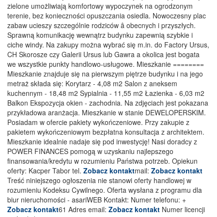
zielone umożliwiają komfortowy wypoczynek na ogrodzonym
terenie, bez konieczności opuszczania osiedla. Nowoczesny plac
zabaw ucieszy szczególnie rodziców â obecnych i przyszłych.
Sprawną komunikację wewnątrz budynku zapewnią szybkie i
ciche windy. Na zakupy można wybrać się m.in. do Factory Ursus,
CH Skorosze czy Galerii Ursus lub Gawra a okolica jest bogata
we wszystkie punkty handlowo-usługowe. Mieszkanie ========
Mieszkanie znajduje się na pierwszym piętrze budynku i na jego
metraż składa się: Korytarz - 4,08 m2 Salon z aneksem
kuchennym - 18,48 m2 Sypialnia - 11,55 m2 Łazienka - 6,03 m2
Balkon Ekspozycja okien - zachodnia. Na zdjęciach jest pokazana
przykładowa aranżacja. Mieszkanie w stanie DEWELOPERSKIM.
Posiadam w ofercie pakiety wykończeniowe. Przy zakupie z
pakietem wykończeniowym bezpłatna konsultacja z architektem.
Mieszkanie idealnie nadaje się pod inwestycję! Nasi doradcy z
POWER FINANCES pomogą w uzyskaniu najlepszego
finansowania/kredytu w rozumieniu Państwa potrzeb. Opiekun
oferty: Kacper Tabor tel.
Zobacz kontakt
mail:
Zobacz kontakt
Treść niniejszego ogłoszenia nie stanowi oferty handlowej w
rozumieniu Kodeksu Cywilnego. Oferta wysłana z programu dla
biur nieruchomości - asariWEB Kontakt: Numer telefonu: +
Zobacz kontakt
61 Adres email:
Zobacz kontakt
Numer licencji