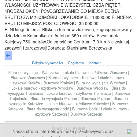
WŁASNOŚCI: UŻYTKOWANIE WIECZYSTELICZBA PIĘTER:
4RODZAJ OKIEN: PCVOGRZEWANIE: CO MIEJSKIECENA
BRUTTO ZA M2 KOMÓRKI LOKATORSKIEJ: 18000,00 PLNCENA
BRUTTO MIEJSCA POSTOJOWEGO: 35 000,00
PLNUdogodnienia: Bliskość terenów zielonych, zagospodarowany
dziedziniec.Komunikacja: Autobus 650 metrów, Przystanek
Kolejowy 750 metrów,Odległość od Centrum: 7,3 km Nie zwlekaj,
zadzwoń i zarezerwuj!Doradca: Stanisława Berezowska
Polityka prywatności
|
Regulamin
|
Kontakt
|
Biura do wynajęcia Warszawa
|
Lokale biurowo - użytkowe Warszawa
|
Biurowce Warszawa
|
Biura do wynajęcia Kraków
|
Lokale biurowo -
użytkowe Kraków
|
Biurowce Kraków
|
Biura do wynajęcia Wrocław
|
Lokale biurowo - użytkowe Wrocław
|
Biurowce Wrocław
|
Biura do
wynajęcia Trójmiasto
|
Lokale biurowo - użytkowe Trójmiasto
|
Biurowce
Trójmiasto
|
Biura do wynajęcia Poznań
|
Biurowce Poznań
|
Biura do
wynajęcia Katowice
|
Lokale biurowo - użytkowe Katowice
|
Biurowce
Katowice
|
Biura do wynajęcia Łódź
|
Biurowce Łódź
|
Lokale biurowo -
użytkowe Szczecin
|
Biurowce Szczecin
Dodaj na Pulpit
Nasza strona internetowa może przechowywać oraz