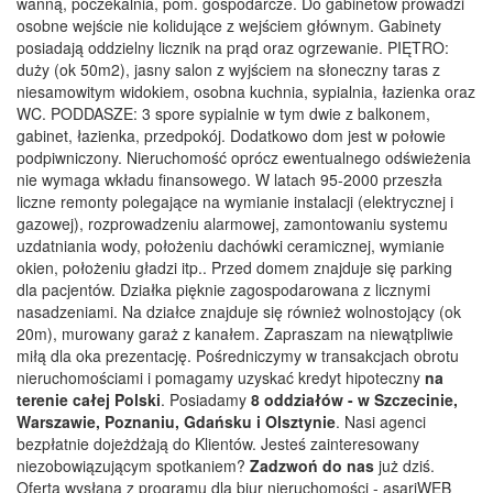
wanną, poczekalnia, pom. gospodarcze. Do gabinetów prowadzi
osobne wejście nie kolidujące z wejściem głównym. Gabinety
posiadają oddzielny licznik na prąd oraz ogrzewanie. PIĘTRO:
duży (ok 50m2), jasny salon z wyjściem na słoneczny taras z
niesamowitym widokiem, osobna kuchnia, sypialnia, łazienka oraz
WC. PODDASZE: 3 spore sypialnie w tym dwie z balkonem,
gabinet, łazienka, przedpokój. Dodatkowo dom jest w połowie
podpiwniczony. Nieruchomość oprócz ewentualnego odświeżenia
nie wymaga wkładu finansowego. W latach 95-2000 przeszła
liczne remonty polegające na wymianie instalacji (elektrycznej i
gazowej), rozprowadzeniu alarmowej, zamontowaniu systemu
uzdatniania wody, położeniu dachówki ceramicznej, wymianie
okien, położeniu gładzi itp.. Przed domem znajduje się parking
dla pacjentów. Działka pięknie zagospodarowana z licznymi
nasadzeniami. Na działce znajduje się również wolnostojący (ok
20m), murowany garaż z kanałem. Zapraszam na niewątpliwie
miłą dla oka prezentację. Pośredniczymy w transakcjach obrotu
nieruchomościami i pomagamy uzyskać kredyt hipoteczny
na
terenie całej Polski
. Posiadamy
8 oddziałów - w Szczecinie,
Warszawie, Poznaniu, Gdańsku i Olsztynie
. Nasi agenci
bezpłatnie dojeżdżają do Klientów. Jesteś zainteresowany
niezobowiązującym spotkaniem?
Zadzwoń do nas
już dziś.
Oferta wysłana z programu dla biur nieruchomości - asariWEB