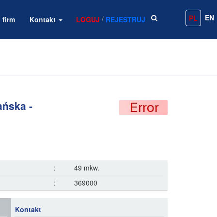
EN
PL
/
 firm
Kontakt
LOGUJ
REJESTRUJ
ańska -
:
49 mkw.
:
369000
Kontakt