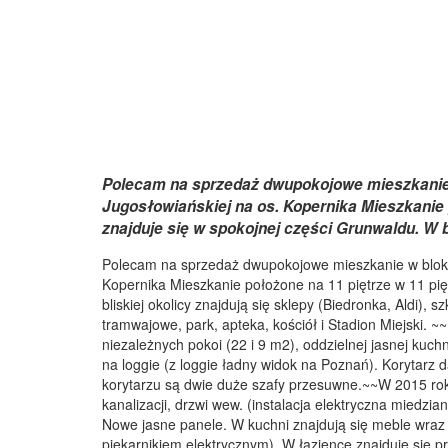
Polecam na sprzedaż dwupokojowe mieszkanie w
Jugosłowiańskiej na os. Kopernika Mieszkanie 
znajduje się w spokojnej części Grunwaldu. W bl
Polecam na sprzedaż dwupokojowe mieszkanie w bloku 
Kopernika Mieszkanie położone na 11 piętrze w 11 pię
bliskiej okolicy znajdują się sklepy (Biedronka, Aldi)
tramwajowe, park, apteka, kościół i Stadion Miejski.
niezależnych pokoi (22 i 9 m2), oddzielnej jasnej kuchn
na loggie (z loggie ładny widok na Poznań). Korytarz
korytarzu są dwie duże szafy przesuwne.~~W 2015 rok
kanalizacji, drzwi wew. (instalacja elektryczna miedzi
Nowe jasne panele. W kuchni znajdują się meble wraz
piekarnikiem elektrycznym). W łazience znajduje się 