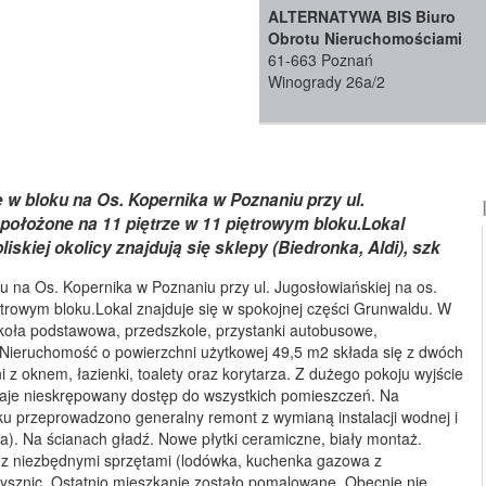
ALTERNATYWA BIS Biuro
Obrotu Nieruchomościami
61-663 Poznań
Winogrady 26a/2
 bloku na Os. Kopernika w Poznaniu przy ul.
położone na 11 piętrze w 11 piętrowym bloku.Lokal
iskiej okolicy znajdują się sklepy (Biedronka, Aldi), szk
na Os. Kopernika w Poznaniu przy ul. Jugosłowiańskiej na os.
trowym bloku.Lokal znajduje się w spokojnej części Grunwaldu. W
, szkoła podstawowa, przedszkole, przystanki autobusowe,
 ~~Nieruchomość o powierzchni użytkowej 49,5 m2 składa się z dwóch
i z oknem, łazienki, toalety oraz korytarza. Z dużego pokoju wyjście
 daje nieskrępowany dostęp do wszystkich pomieszczeń. Na
u przeprowadzono generalny remont z wymianą instalacji wodnej i
ana). Na ścianach gładź. Nowe płytki ceramiczne, biały montaż.
 z niezbędnymi sprzętami (lodówka, kuchenka gazowa z
prysznic. Ostatnio mieszkanie zostało pomalowane. Obecnie nie