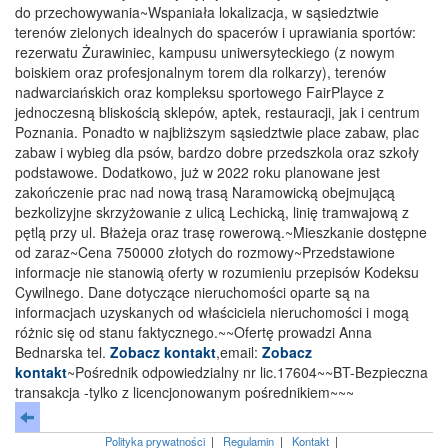
do przechowywania~Wspaniała lokalizacja, w sąsiedztwie
terenów zielonych idealnych do spacerów i uprawiania sportów:
rezerwatu Żurawiniec, kampusu uniwersyteckiego (z nowym
boiskiem oraz profesjonalnym torem dla rolkarzy), terenów
nadwarciańskich oraz kompleksu sportowego FairPlayce z
jednoczesną bliskością sklepów, aptek, restauracji, jak i centrum
Poznania. Ponadto w najbliższym sąsiedztwie place zabaw, plac
zabaw i wybieg dla psów, bardzo dobre przedszkola oraz szkoły
podstawowe. Dodatkowo, już w 2022 roku planowane jest
zakończenie prac nad nową trasą Naramowicką obejmującą
bezkolizyjne skrzyżowanie z ulicą Lechicką, linię tramwajową z
pętlą przy ul. Błażeja oraz trasę rowerową.~Mieszkanie dostępne
od zaraz~Cena 750000 złotych do rozmowy~Przedstawione
informacje nie stanowią oferty w rozumieniu przepisów Kodeksu
Cywilnego. Dane dotyczące nieruchomości oparte są na
informacjach uzyskanych od właściciela nieruchomości i mogą
różnic się od stanu faktycznego.~~Ofertę prowadzi Anna
Bednarska tel.
Zobacz kontakt
,email:
Zobacz
kontakt
~Pośrednik odpowiedzialny nr lic.17604~~BT-Bezpieczna
transakcja -tylko z licencjonowanym pośrednikiem~~~
Polityka prywatności
|
Regulamin
|
Kontakt
|