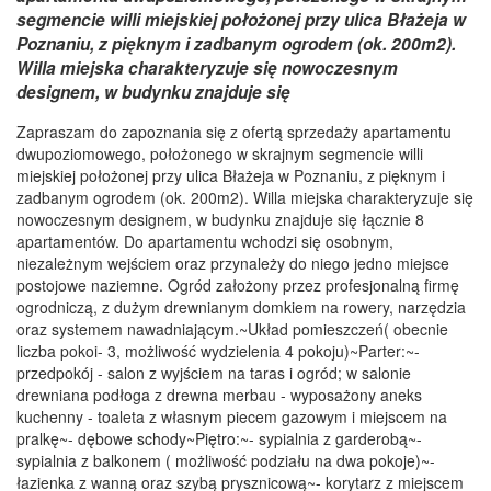
segmencie willi miejskiej położonej przy ulica Błażeja w
Poznaniu, z pięknym i zadbanym ogrodem (ok. 200m2).
Willa miejska charakteryzuje się nowoczesnym
designem, w budynku znajduje się
Zapraszam do zapoznania się z ofertą sprzedaży apartamentu
dwupoziomowego, położonego w skrajnym segmencie willi
miejskiej położonej przy ulica Błażeja w Poznaniu, z pięknym i
zadbanym ogrodem (ok. 200m2). Willa miejska charakteryzuje się
nowoczesnym designem, w budynku znajduje się łącznie 8
apartamentów. Do apartamentu wchodzi się osobnym,
niezależnym wejściem oraz przynależy do niego jedno miejsce
postojowe naziemne. Ogród założony przez profesjonalną firmę
ogrodniczą, z dużym drewnianym domkiem na rowery, narzędzia
oraz systemem nawadniającym.~Układ pomieszczeń( obecnie
liczba pokoi- 3, możliwość wydzielenia 4 pokoju)~Parter:~-
przedpokój - salon z wyjściem na taras i ogród; w salonie
drewniana podłoga z drewna merbau - wyposażony aneks
kuchenny - toaleta z własnym piecem gazowym i miejscem na
pralkę~- dębowe schody~Piętro:~- sypialnia z garderobą~-
sypialnia z balkonem ( możliwość podziału na dwa pokoje)~-
łazienka z wanną oraz szybą prysznicową~- korytarz z miejscem