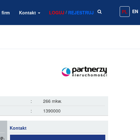
EN
PL
/
 firm
Kontakt
LOGUJ
REJESTRUJ
:
266 mkw.
:
1390000
Kontakt
p.