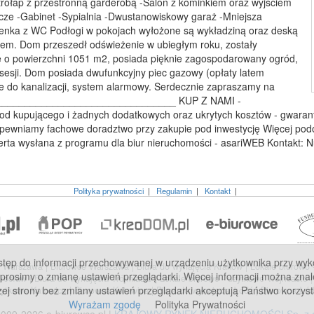
trołap z przestronną garderobą -Salon z kominkiem oraz wyjściem
rcze -Gabinet -Sypialnia -Dwustanowiskowy garaż -Mniejsza
zienka z WC Podłogi w pokojach wyłożone są wykładziną oraz deską
esem. Dom przeszedł odświeżenie w ubiegłym roku, zostały
e o powierzchni 1051 m2, posiada pięknie zagospodarowany ogród,
sesji. Dom posiada dwufunkcyjny piec gazowy (opłaty latem
e do kanalizacji, system alarmowy. Serdecznie zapraszamy na
___________________________________ KUP Z NAMI -
 kupującego i żadnych dodatkowych oraz ukrytych kosztów - gwarantu
apewniamy fachowe doradztwo przy zakupie pod inwestycję Więcej podob
erta wysłana z programu dla biur nieruchomości - asariWEB Kontakt: N
Polityka prywatności
|
Regulamin
|
Kontakt
|
p do informacji przechowywanej w urządzeniu użytkownika przy wykorzy
we Warszawa
|
Biurowce Warszawa
|
Biura do wynajęcia Kraków
|
Lokale biurowo
 prosimy o zmianę ustawień przeglądarki. Więcej informacji można znal
Wrocław
|
Biura do wynajęcia Trójmiasto
|
Lokale biurowo - użytkowe Trójmiasto
zej strony bez zmiany ustawień przeglądarki akceptują Państwo korzyst
użytkowe Katowice
|
Biurowce Katowice
|
Biura do wynajęcia Łódź
|
Biurowce Łó
Wyrażam zgodę
Polityka Prywatności
009-2026 e-biurowce.pl |
KRAJOWY RYNEK NIERUCHOMOŚCI Sp. z o