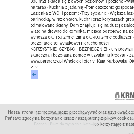
300 m2) składa się z dwóch poziomów. I poziom: -Wia
na taras -Kuchnia z jadalnią -Pomieszczenie gospoda
Łazienka z WC II poziom: -Trzy sypialnie -Większa ła
barlinecką, w łazienkach, kuchni oraz korytarzach gr
odmalowane ściany. Dom znajduje się na dużej działc
wiatę na drewno do kominka, miejsca postojowe na po
wynoszą ok. 150 zł/mc, zimą ok. 400 zł/mc podłączeni
prezentację tej wyjątkowej nieruchomości! ______
KORZYSTNIE, SZYBKO I BEZPIECZNIE! - 0% prowizji od
skuteczną i bezpłatną pomoc w uzyskaniu kredytu - z
www.partnerzy.pl Właściciel oferty: Kaja Karbowska Of
2121
Nasza strona internetowa może przechowywać oraz uzyskiwać dostę
Biura do wynajęcia Warszawa
|
Lokale biurowo - użytko
Państwo zgody na korzystanie przez naszą stronę z plików cookies,
Wrocław
|
Lokale biurowo - użytkowe Wrocław
|
Biurowce 
lub korzystając z nas
Poznań
|
Biura do wynajęcia Katowice
|
Lokale biurowo - 
© 2