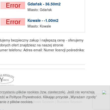
Gdańsk - 36.50m2
Miasto: Gdańsk
Kowale - -1.00m2
Miasto: Kowale
jemy bezpieczny zakup i najlepszą cenę - oferujemy
nych ofert znajdziesz na naszej stronie
umer telefonu: Adres email: Numer licencji pośrednika:
staniu plików cookies (tzw. ciasteczek). Jeśli nie wyrażają
 - użytkowe Kraków
|
Biurowce Kraków
|
Biura do wynajęcia
eźć w Polityce Prywatności. Klikając przycisk „Wyrażam zgodę”
|
Biurowce Trójmiasto
|
Biura do wynajęcia Poznań
|
Biurowce
anie z plików cookies.
dź
|
Lokale biurowo - użytkowe Szczecin
|
Biurowce Szczecin
.o.