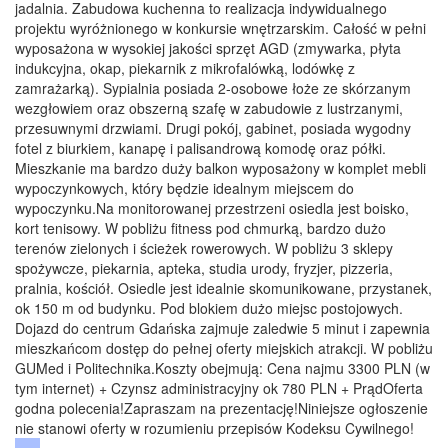
jadalnia. Zabudowa kuchenna to realizacja indywidualnego
projektu wyróżnionego w konkursie wnętrzarskim. Całość w pełni
wyposażona w wysokiej jakości sprzęt AGD (zmywarka, płyta
indukcyjna, okap, piekarnik z mikrofalówką, lodówkę z
zamrażarką). Sypialnia posiada 2-osobowe łoże ze skórzanym
wezgłowiem oraz obszerną szafę w zabudowie z lustrzanymi,
przesuwnymi drzwiami. Drugi pokój, gabinet, posiada wygodny
fotel z biurkiem, kanapę i palisandrową komodę oraz półki.
Mieszkanie ma bardzo duży balkon wyposażony w komplet mebli
wypoczynkowych, który będzie idealnym miejscem do
wypoczynku.Na monitorowanej przestrzeni osiedla jest boisko,
kort tenisowy. W pobliżu fitness pod chmurką, bardzo dużo
terenów zielonych i ścieżek rowerowych. W pobliżu 3 sklepy
spożywcze, piekarnia, apteka, studia urody, fryzjer, pizzeria,
pralnia, kościół. Osiedle jest idealnie skomunikowane, przystanek,
ok 150 m od budynku. Pod blokiem dużo miejsc postojowych.
Dojazd do centrum Gdańska zajmuje zaledwie 5 minut i zapewnia
mieszkańcom dostęp do pełnej oferty miejskich atrakcji. W pobliżu
GUMed i Politechnika.Koszty obejmują: Cena najmu 3300 PLN (w
tym internet) + Czynsz administracyjny ok 780 PLN + PrądOferta
godna polecenia!Zapraszam na prezentację!Niniejsze ogłoszenie
nie stanowi oferty w rozumieniu przepisów Kodeksu Cywilnego!