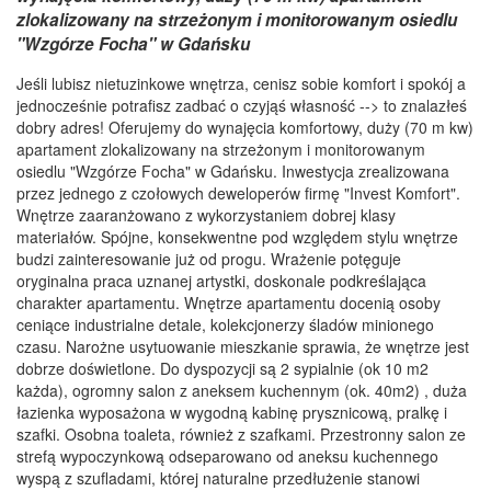
zlokalizowany na strzeżonym i monitorowanym osiedlu
"Wzgórze Focha" w Gdańsku
Jeśli lubisz nietuzinkowe wnętrza, cenisz sobie komfort i spokój a
jednocześnie potrafisz zadbać o czyjąś własność --> to znalazłeś
dobry adres! Oferujemy do wynajęcia komfortowy, duży (70 m kw)
apartament zlokalizowany na strzeżonym i monitorowanym
osiedlu "Wzgórze Focha" w Gdańsku. Inwestycja zrealizowana
przez jednego z czołowych deweloperów firmę "Invest Komfort".
Wnętrze zaaranżowano z wykorzystaniem dobrej klasy
materiałów. Spójne, konsekwentne pod względem stylu wnętrze
budzi zainteresowanie już od progu. Wrażenie potęguje
oryginalna praca uznanej artystki, doskonale podkreślająca
charakter apartamentu. Wnętrze apartamentu docenią osoby
ceniące industrialne detale, kolekcjonerzy śladów minionego
czasu. Narożne usytuowanie mieszkanie sprawia, że wnętrze jest
dobrze doświetlone. Do dyspozycji są 2 sypialnie (ok 10 m2
każda), ogromny salon z aneksem kuchennym (ok. 40m2) , duża
łazienka wyposażona w wygodną kabinę prysznicową, pralkę i
szafki. Osobna toaleta, również z szafkami. Przestronny salon ze
strefą wypoczynkową odseparowano od aneksu kuchennego
wyspą z szufladami, której naturalne przedłużenie stanowi