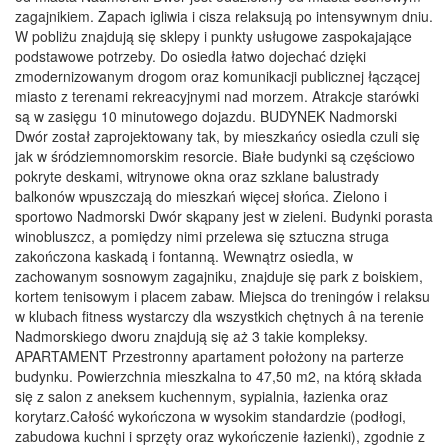
zagajnikiem. Zapach igliwia i cisza relaksują po intensywnym dniu.
W pobliżu znajdują się sklepy i punkty usługowe zaspokajające
podstawowe potrzeby. Do osiedla łatwo dojechać dzięki
zmodernizowanym drogom oraz komunikacji publicznej łączącej
miasto z terenami rekreacyjnymi nad morzem. Atrakcje starówki
są w zasięgu 10 minutowego dojazdu. BUDYNEK Nadmorski
Dwór został zaprojektowany tak, by mieszkańcy osiedla czuli się
jak w śródziemnomorskim resorcie. Białe budynki są częściowo
pokryte deskami, witrynowe okna oraz szklane balustrady
balkonów wpuszczają do mieszkań więcej słońca. Zielono i
sportowo Nadmorski Dwór skąpany jest w zieleni. Budynki porasta
winobluszcz, a pomiędzy nimi przelewa się sztuczna struga
zakończona kaskadą i fontanną. Wewnątrz osiedla, w
zachowanym sosnowym zagajniku, znajduje się park z boiskiem,
kortem tenisowym i placem zabaw. Miejsca do treningów i relaksu
w klubach fitness wystarczy dla wszystkich chętnych â na terenie
Nadmorskiego dworu znajdują się aż 3 takie kompleksy.
APARTAMENT Przestronny apartament położony na parterze
budynku. Powierzchnia mieszkalna to 47,50 m2, na którą składa
się z salon z aneksem kuchennym, sypialnia, łazienka oraz
korytarz.Całość wykończona w wysokim standardzie (podłogi,
zabudowa kuchni i sprzęty oraz wykończenie łazienki), zgodnie z