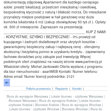
dokumentacją zdjęciową.Apartament dla każdego ceniącego
sobie: prestiż lokalizacji, przestrzeń mieszkalną i osiedlową,
bezpośrednią styczność z naturą i bliskość morza. Do mieszkanie
przynależy miejsce postojowe w hali garażowej oraz duża
komórka lokatorska 6 m2 (zakup obowiązkowy 50 tyś zł ). Opłaty:
ok .500 zł miesięcznie. Zapraszam na prezentację.
_________________________________________ KUP Z NAMI
- KORZYSTNIE, SZYBKO I BEZPIECZNIE! - 0% prowizji od
kupującego i żadnych dodatkowych oraz ukrytych kosztów -
gwarantujemy bezpieczny zakup i najlepszą cenę - oferujemy
skuteczną i bezpłatną pomoc w uzyskaniu kredytu - zapewniamy
fachowe doradztwo przy zakupie pod inwestycję Więcej
podobnych ofert znajdziesz na naszej stronie www.partnerzy.pl
Właściciel oferty: Michał Jankowski Oferta wysłana z programu
dla biur nieruchomości - asariWEB Kontakt: Numer telefonu:
Adres email: Numer licencji pośrednika: 2121
Polityka prywatności
|
Regulamin
|
Kontakt
|
Biura do wynajęcia Warszawa
|
Lokale biurowo - użytkowe Warszawa
|
Biurowce Warszawa
|
Biura do wynajęcia Kraków
|
Lokale biurowo -
użytkowe Kraków
|
Biurowce Kraków
|
Biura do wynajęcia Wrocław
|
Lokale biurowo - użytkowe Wrocław
|
Biurowce Wrocław
|
Biura do