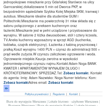
jednopokojowe mieszkanie przy Gdańskiej Starówce na ulicy
Garncarskiej zlokalizowane 5 min od Dworca PKP, w
bezpośrednim sąsiedztwie Szybka Kolej Miejska SKM, tramwaj i
autobus. Mieszkanie idealne dla studentów GUM i
Politechniki.Mieszkanie ma powierzchnię 31 mkw składa się z
salonu połączonego z aneksem kuchennym oraz
łazienki.Mieszkanie jest w pełni urządzone i przystosowane do
wynajmu. W salonie 2 łóżka dwuosobowe, stół i cztery krzesła,
TV.Aneks kuchenny wyposażony w sprzęt AGD (kuchenka,
lodówka, czajnik elektryczny). Łazienka z kabiną prysznicową i
pralką.Koszt wynajmu 1400 PLN + czynsz do administracji 500 +
prąd wedle zużycia.W czynszu zaliczkowo ogrzewanie i woda.
Ogrzewanie miejskie.Kaucja zwrotna w wysokości
jednomiesięcznego czynszu najmu.Kontakt:Adam Noga BANK
KWATER I APARTAMENTÓW WYNAJEM DŁUGO I
KRÓTKOTERMINOWY. SPRZEDAŻ.Tel:
Zobacz kontakt
. Kontakt
do agenta: Imię: Adam Nazwisko: Noga Numer telefonu: Kom:
Zobacz kontakt
Adres email:
Zobacz kontakt
Polityka prywatności
|
Regulamin
|
Kontakt
|
Biura do wynajęcia Warszawa
|
Lokale biurowo - użytkowe Warszawa
|
Biurowce Warszawa
|
Biura do wynajęcia Kraków
|
Lokale biurowo -