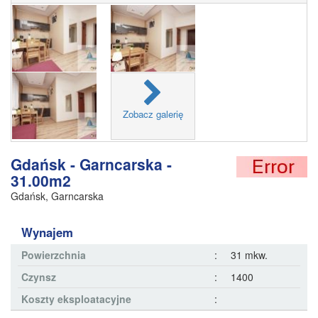
Zobacz galerię
Gdańsk - Garncarska -
31.00m2
Gdańsk
,
Garncarska
Wynajem
Powierzchnia
:
31 mkw.
Czynsz
:
1400
Koszty eksploatacyjne
: