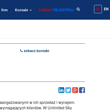
EN
PL
/
 firm
Kontakt
LOGUJ
REJESTRUJ
zobacz kontakt
i zaangażowanymi w ich sprzedaż i wynajem.
 wymagających klientów. W Unlimited Sky