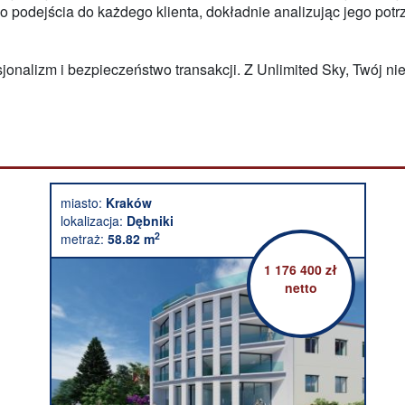
dejścia do każdego klienta, dokładnie analizując jego potrze
jonalizm i bezpieczeństwo transakcji. Z Unlimited Sky, Twój n
miasto:
Kraków
lokalizacja:
Dębniki
2
metraż:
58.82 m
1 176 400 zł
netto