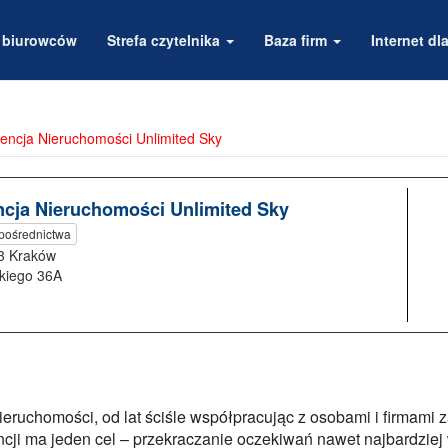
a biurowców
Strefa czytelnika
Baza firm
Internet dla
encja Nieruchomości Unlimited Sky
cja Nieruchomości Unlimited Sky
 pośrednictwa
3 Kraków
ckiego 36A
ieruchomości, od lat ściśle współpracując z osobami i firmam
cji ma jeden cel – przekraczanie oczekiwań nawet najbardziej