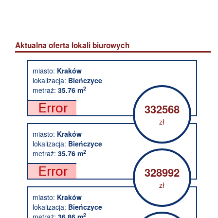
Aktualna oferta lokali biurowych
miasto:
Kraków
lokalizacja:
Bieńczyce
2
metraż:
35.76 m
332568
zł
miasto:
Kraków
lokalizacja:
Bieńczyce
2
metraż:
35.76 m
328992
zł
miasto:
Kraków
lokalizacja:
Bieńczyce
2
metraż:
36.86 m