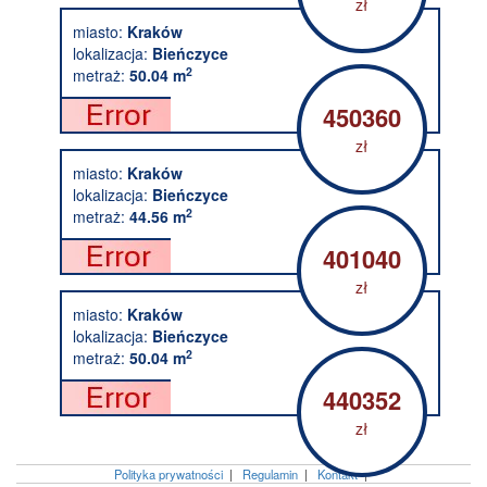
zł
miasto:
Kraków
lokalizacja:
Bieńczyce
2
metraż:
50.04 m
450360
zł
miasto:
Kraków
lokalizacja:
Bieńczyce
2
metraż:
44.56 m
401040
zł
miasto:
Kraków
lokalizacja:
Bieńczyce
2
metraż:
50.04 m
440352
zł
Polityka prywatności
|
Regulamin
|
Kontakt
|