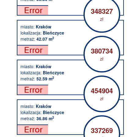
348327
zł
miasto:
Kraków
lokalizacja:
Bieńczyce
2
metraż:
42.07 m
380734
zł
miasto:
Kraków
lokalizacja:
Bieńczyce
2
metraż:
52.59 m
454904
zł
miasto:
Kraków
lokalizacja:
Bieńczyce
2
metraż:
36.86 m
337269