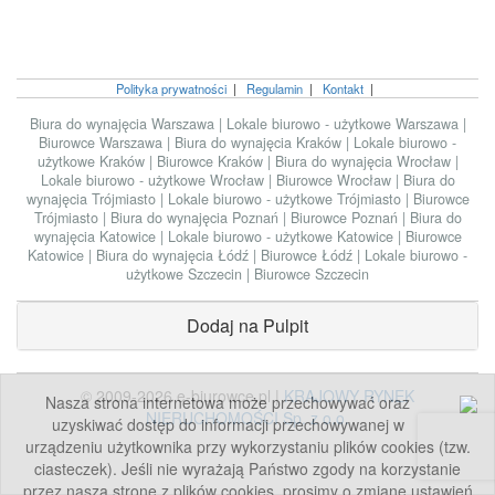
Polityka prywatności
|
Regulamin
|
Kontakt
|
Biura do wynajęcia Warszawa
|
Lokale biurowo - użytkowe Warszawa
|
Biurowce Warszawa
|
Biura do wynajęcia Kraków
|
Lokale biurowo -
użytkowe Kraków
|
Biurowce Kraków
|
Biura do wynajęcia Wrocław
|
Lokale biurowo - użytkowe Wrocław
|
Biurowce Wrocław
|
Biura do
wynajęcia Trójmiasto
|
Lokale biurowo - użytkowe Trójmiasto
|
Biurowce
Trójmiasto
|
Biura do wynajęcia Poznań
|
Biurowce Poznań
|
Biura do
wynajęcia Katowice
|
Lokale biurowo - użytkowe Katowice
|
Biurowce
Katowice
|
Biura do wynajęcia Łódź
|
Biurowce Łódź
|
Lokale biurowo -
użytkowe Szczecin
|
Biurowce Szczecin
Dodaj na Pulpit
© 2009-2026 e-biurowce.pl |
KRAJOWY RYNEK
Nasza strona internetowa może przechowywać oraz
NIERUCHOMOŚCI Sp. z o.o.
uzyskiwać dostęp do informacji przechowywanej w
urządzeniu użytkownika przy wykorzystaniu plików cookies (tzw.
ciasteczek). Jeśli nie wyrażają Państwo zgody na korzystanie
przez naszą stronę z plików cookies, prosimy o zmianę ustawień