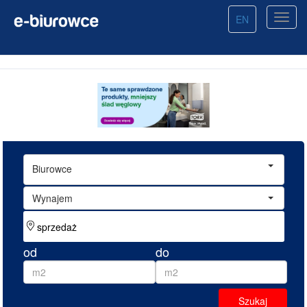
EN
Biurowce
Wynajem
od
do