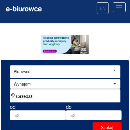
EN
Biurowce
Wynajem
od
do