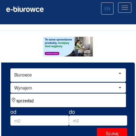
EN
Biurowce
Wynajem
od
do