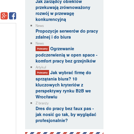
Jak zarządcy obiektów
przekuwają zrównoważony
rozwój w przewagę
konkurencyjną
News
Propozycje serwerów do pracy
zdalnej i do biura
News
Ogrzewanie
Polecamy
podczerwienią w open space -
komfort pracy bez grzejników
Artykuł
Jak wybrać firmę do
Polecamy
sprzątania biura? 10
kluczowych kryteriów z
perspektywy rynku B2B we
Wrocławiu
Z branży
Dres do pracy bez faux pas -
jak nosić go tak, by wyglądać
profesjonalnie?