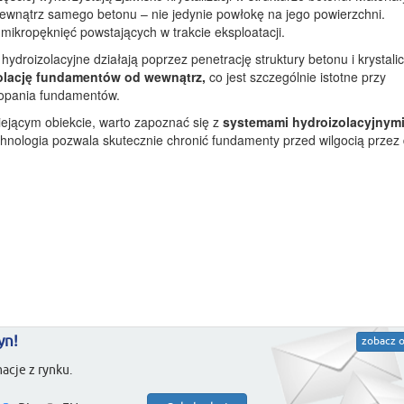
ę wewnątrz samego betonu – nie jedynie powłokę na jego powierzchni.
mikropęknięć powstających w trakcie eksploatacji.
hydroizolacyjne działają poprzez penetrację struktury betonu i krystali
olację fundamentów od wewnątrz,
co jest szczególnie istotne przy
kopania fundamentów.
niejącym obiekcie, warto zapoznać się z
systemami hydroizolacyjnym
hnologia pozwala skutecznie chronić fundamenty przed wilgocią przez 
yn!
zobacz o
acje z rynku.