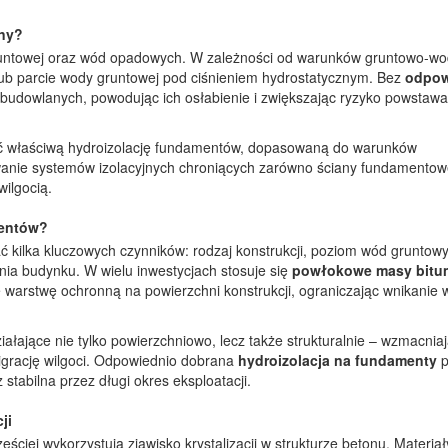
ny?
gruntowej oraz wód opadowych. W zależności od warunków gruntowo-w
lub parcie wody gruntowej pod ciśnieniem hydrostatycznym. Bez
odpow
budowlanych, powodując ich osłabienie i zwiększając ryzyko powstawa
eć właściwą
hydroizolację fundamentów
, dopasowaną do warunków
wanie systemów izolacyjnych chroniących zarówno ściany fundamentowe,
ilgocią.
mentów?
 kilka kluczowych czynników: rodzaj konstrukcji, poziom wód gruntow
ia budynku. W wielu inwestycjach stosuje się
powłokowe masy bitu
warstwę ochronną na powierzchni konstrukcji, ograniczając wnikanie 
iałające nie tylko powierzchniowo, lecz także strukturalnie – wzmacnia
igrację wilgoci. Odpowiednio dobrana
hydroizolacja na fundamenty
tabilna przez długi okres eksploatacji.
ji
ęściej wykorzystują zjawisko krystalizacji w strukturze betonu. Materiał