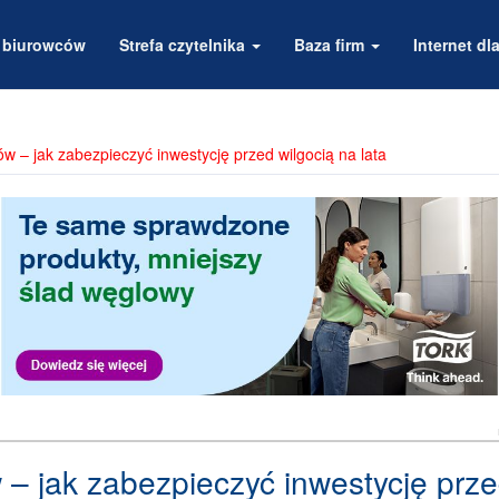
a biurowców
Strefa czytelnika
Baza firm
Internet dla
w – jak zabezpieczyć inwestycję przed wilgocią na lata
– jak zabezpieczyć inwestycję prz