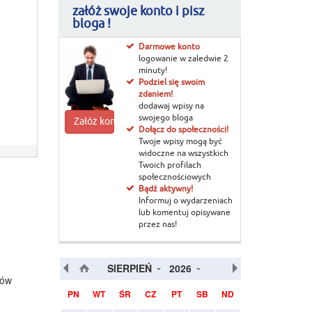
załóż swoje konto i pisz
bloga !
Darmowe konto
logowanie w zaledwie 2
minuty!
Podziel się swoim
zdaniem!
dodawaj wpisy na
swojego bloga
Załóż konto
Dołącz do społeczności!
Twoje wpisy mogą być
widoczne na wszystkich
Twoich profilach
społecznościowych
Bądź aktywny!
Informuj o wydarzeniach
lub komentuj opisywane
przez nas!
SIERPIEŃ
2026
tów
PN
WT
ŚR
CZ
PT
SB
ND