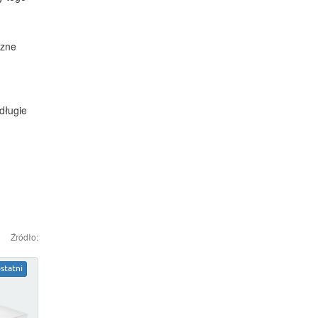
czne
i
długie
Źródło:
statni