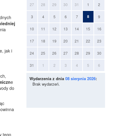
27
28
29
30
31
1
2
8
3
4
5
6
7
9
odnych
iedniej
10
11
12
13
14
15
16
nia
17
18
19
20
21
22
23
 jak i
24
25
26
27
28
29
30
31
1
2
3
4
5
6
ych,
Wydarzenia z dnia
08 sierpnia 2026
:
miczn
e
Brak wydarzeń.
wody do
jąc
powinna
y tego