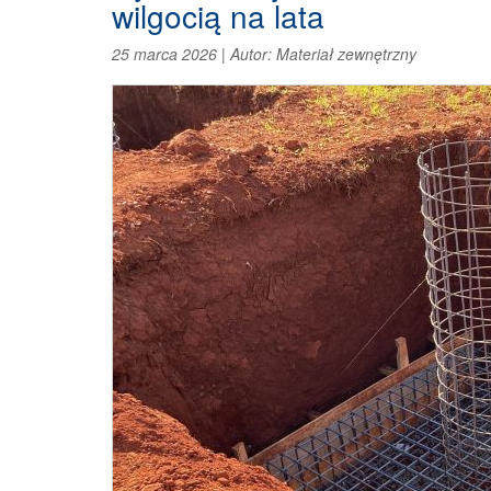
wilgocią na lata
25 marca 2026
|
Autor:
Materiał zewnętrzny