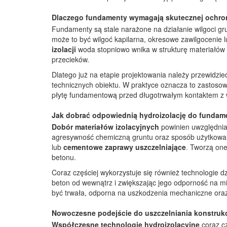
Dlaczego fundamenty wymagają skutecznej ochro
Fundamenty są stale narażone na działanie wilgoci 
może to być wilgoć kapilarna, okresowe zawilgocenie 
izolacji
woda stopniowo wnika w strukturę materiałów 
przecieków.
Dlatego już na etapie projektowania należy przewidzi
technicznych obiektu. W praktyce oznacza to zastoso
płytę fundamentową przed długotrwałym kontaktem z w
Jak dobrać odpowiednią hydroizolację do funda
Dobór materiałów izolacyjnych
powinien uwzględniać
agresywność chemiczną gruntu oraz sposób użytkowan
lub
cementowe zaprawy uszczelniające
.
Tworzą one 
betonu.
Coraz częściej wykorzystuje się również technologie dz
beton od wewnątrz i zwiększając jego odporność na m
być trwała, odporna na uszkodzenia mechaniczne oraz s
Nowoczesne podejście do uszczelniania konstrukc
Współczesne technologie hydroizolacyjne
coraz cz