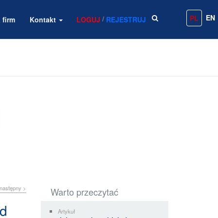
EN
PL
/
 firm
Kontakt
LOGUJ
REJESTRUJ
następny >
Warto przeczytać
ed
Artykuł