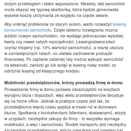
dużym przebiegiem i słabo wyposażone. Niestety, taki samochód
może okazać się typową skarbonką, która będzie generowała
wysokie koszty utrzymania ze względu na częste awarie.
Aby uniknąć problemów ze starym autem, warto rozważyć
leasing
konsumencki samochodu
. Dzięki takiemu rozwiązaniu można
jeździć nowym samochodem, nie wydając jednorazowo wysokiej
kwoty czy nawet całych oszczędności. Leasingodawca płaci
czynsz inicjalny (np. 10% wartości samochodu), a resztę uiszcza
w comiesięcznych ratach, co ułatwia zachowanie poduszki
finansowej. Po zapłacie ostatniej raty można wykupić samochód
na własność, zwrócić go lub wziąć w leasing nowy model, co
odróżnia leasing od klasycznego kredytu.
Mobilność przedsiębiorców, którzy prowadzą firmę w domu
Prowadzenie firmy w domu pozwala zaoszczędzić na kosztach
wynajmu biura i dojazdach, więc wielu przedsiębiorców decyduje
się na home office. Jednak w praktyce często jest tak, że
przedsiębiorca więcej czasu spędza w trasie niż w domowym
biurze. Spotkania z kontrahentami (klientami, dostawcami), wizyty
w urzędach, niezbędne zakupy do firmy - to wszystko wymaga
mobilności, a więc i samochodu. Środek transportu jest niezbędny
szczególnie przedsiębiorcom, którzy mieszkają pod miastem lub