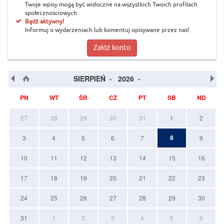
Twoje wpisy mogą być widoczne na wszystkich Twoich profilach
społecznościowych
Bądź aktywny!
Informuj o wydarzeniach lub komentuj opisywane przez nas!
Załóż konto
SIERPIEŃ
2026
PN
WT
ŚR
CZ
PT
SB
ND
27
28
29
30
31
1
2
8
3
4
5
6
7
9
10
11
12
13
14
15
16
17
18
19
20
21
22
23
24
25
26
27
28
29
30
31
1
2
3
4
5
6