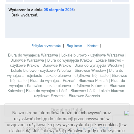
Wydarzenia z dnia
08 sierpnia 2026
:
Brak wydarzeń.
Polityka prywatności
|
Regulamin
|
Kontakt
|
Biura do wynajęcia Warszawa
|
Lokale biurowo - użytkowe Warszawa
|
Biurowce Warszawa
|
Biura do wynajęcia Kraków
|
Lokale biurowo -
użytkowe Kraków
|
Biurowce Kraków
|
Biura do wynajęcia Wrocław
|
Lokale biurowo - użytkowe Wrocław
|
Biurowce Wrocław
|
Biura do
wynajęcia Trójmiasto
|
Lokale biurowo - użytkowe Trójmiasto
|
Biurowce
Trójmiasto
|
Biura do wynajęcia Poznań
|
Biurowce Poznań
|
Biura do
wynajęcia Katowice
|
Lokale biurowo - użytkowe Katowice
|
Biurowce
Katowice
|
Biura do wynajęcia Łódź
|
Biurowce Łódź
|
Lokale biurowo -
użytkowe Szczecin
|
Biurowce Szczecin
Dodaj na Pulpit
Nasza strona internetowa może przechowywać oraz
uzyskiwać dostęp do informacji przechowywanej w
urządzeniu użytkownika przy wykorzystaniu plików cookies (tzw.
© 2009-2026 e-biurowce.pl |
KRAJOWY RYNEK
ciasteczek). Jeśli nie wyrażają Państwo zgody na korzystanie