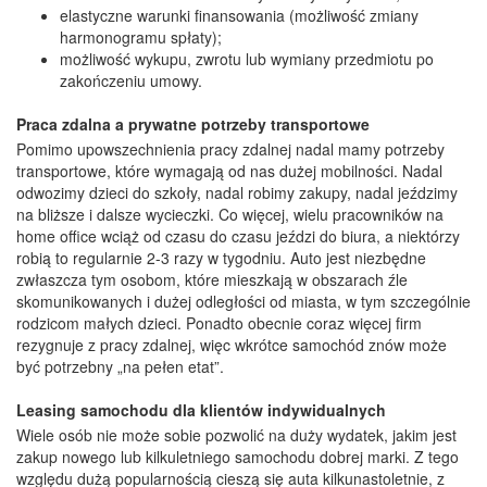
elastyczne warunki finansowania (możliwość zmiany
harmonogramu spłaty);
możliwość wykupu, zwrotu lub wymiany przedmiotu po
zakończeniu umowy.
Praca zdalna a prywatne potrzeby transportowe
Pomimo upowszechnienia pracy zdalnej nadal mamy potrzeby
transportowe, które wymagają od nas dużej mobilności. Nadal
odwozimy dzieci do szkoły, nadal robimy zakupy, nadal jeździmy
na bliższe i dalsze wycieczki. Co więcej, wielu pracowników na
home office wciąż od czasu do czasu jeździ do biura, a niektórzy
robią to regularnie 2-3 razy w tygodniu. Auto jest niezbędne
zwłaszcza tym osobom, które mieszkają w obszarach źle
skomunikowanych i dużej odległości od miasta, w tym szczególnie
rodzicom małych dzieci. Ponadto obecnie coraz więcej firm
rezygnuje z pracy zdalnej, więc wkrótce samochód znów może
być potrzebny „na pełen etat”.
Leasing samochodu dla klientów indywidualnych
Wiele osób nie może sobie pozwolić na duży wydatek, jakim jest
zakup nowego lub kilkuletniego samochodu dobrej marki. Z tego
względu dużą popularnością cieszą się auta kilkunastoletnie, z