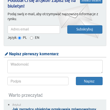
Podobał Ci się artykuł? Zapisz się na
zobacz ostatni
biuletyn!
Podaj swój e-mail, aby otrzymywać najnowsze informacje z
rynku.
Język:
PL
EN
Napisz pierwszy komentarz
Warto przeczytać
Artykuł
Jak zarządcy obiektów przekuwają zrównoważony