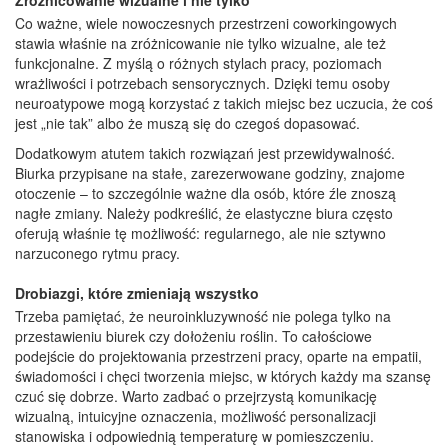
Co ważne, wiele nowoczesnych przestrzeni coworkingowych
stawia właśnie na zróżnicowanie nie tylko wizualne, ale też
funkcjonalne. Z myślą o różnych stylach pracy, poziomach
wrażliwości i potrzebach sensorycznych. Dzięki temu osoby
neuroatypowe mogą korzystać z takich miejsc bez uczucia, że coś
jest „nie tak” albo że muszą się do czegoś dopasować.
Dodatkowym atutem takich rozwiązań jest przewidywalność.
Biurka przypisane na stałe, zarezerwowane godziny, znajome
otoczenie – to szczególnie ważne dla osób, które źle znoszą
nagłe zmiany. Należy podkreślić, że elastyczne biura często
oferują właśnie tę możliwość: regularnego, ale nie sztywno
narzuconego rytmu pracy.
Drobiazgi, które zmieniają wszystko
Trzeba pamiętać, że neuroinkluzywność nie polega tylko na
przestawieniu biurek czy dołożeniu roślin. To całościowe
podejście do projektowania przestrzeni pracy, oparte na empatii,
świadomości i chęci tworzenia miejsc, w których każdy ma szansę
czuć się dobrze. Warto zadbać o przejrzystą komunikację
wizualną, intuicyjne oznaczenia, możliwość personalizacji
stanowiska i odpowiednią temperaturę w pomieszczeniu.