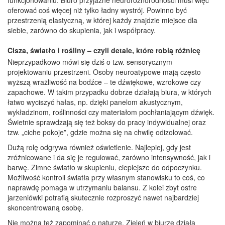
oferować coś więcej niż tylko ładny wystrój. Powinno być
przestrzenią elastyczną, w której każdy znajdzie miejsce dla
siebie, zarówno do skupienia, jak i współpracy.
Cisza, światło i rośliny – czyli detale, które robią różnicę
Nieprzypadkowo mówi się dziś o tzw. sensorycznym
projektowaniu przestrzeni. Osoby neuroatypowe mają często
wyższą wrażliwość na bodźce – te dźwiękowe, wzrokowe czy
zapachowe. W takim przypadku dobrze działają biura, w których
łatwo wyciszyć hałas, np. dzięki panelom akustycznym,
wykładzinom, roślinności czy materiałom pochłaniającym dźwięk.
Świetnie sprawdzają się też boksy do pracy indywidualnej oraz
tzw. „ciche pokoje”, gdzie można się na chwilę odizolować.
Dużą rolę odgrywa również oświetlenie. Najlepiej, gdy jest
zróżnicowane i da się je regulować, zarówno intensywność, jak i
barwę. Zimne światło w skupieniu, cieplejsze do odpoczynku.
Możliwość kontroli światła przy własnym stanowisku to coś, co
naprawdę pomaga w utrzymaniu balansu. Z kolei zbyt ostre
jarzeniówki potrafią skutecznie rozproszyć nawet najbardziej
skoncentrowaną osobę.
Nie można też zapominać o naturze. Zieleń w biurze działa