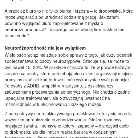
A przecież biuro to nie tylko biurka i krzesła – to środowisko, które
może wspierać albo utrudniać codzienną pracę. Jak zatem
powinno wyglądać biuro zaprojektowane z myślą o
neuroróżnorodności? I dlaczego coraz więcej firm traktuje ten
temat serio?
Neuroróżnorodność nie jest wyjątkiem
Wiele osób wciąż nie zdaje sobie sprawy z tego, jak duży odsetek
społeczeństwa to osoby neuroatypowe. Szacuje się, że może to
być nawet 15–20%. W praktyce oznacza to, że w prawie każdym
zespole są osoby, które potrzebują nieco innej organizacji miejsca
pracy, by czuć się komfortowo i móc wykorzystać swój potencjał.
To osoby z ADHD, w spektrum autyzmu, z dysleksją czy
zaburzeniami przetwarzania sensorycznego. Nie chodzi o żadne
„specjalne traktowanie”, ale o zwyczajną uważność na
różnorodność w funkcjonowaniu ludzkiego mózgu.
Z perspektywy neuroinkluzywnego projektowania liczy się przede
wszystkim ograniczenie przebodźcowania. Głośne rozmowy,
migające światła, intensywne kolory i zapachy – dla części osób
to drobnostki, ale dla innych realna bariera w codziennym
funkcjonowaniu. Biuro przyjazne neuroróżnorodności musi więc