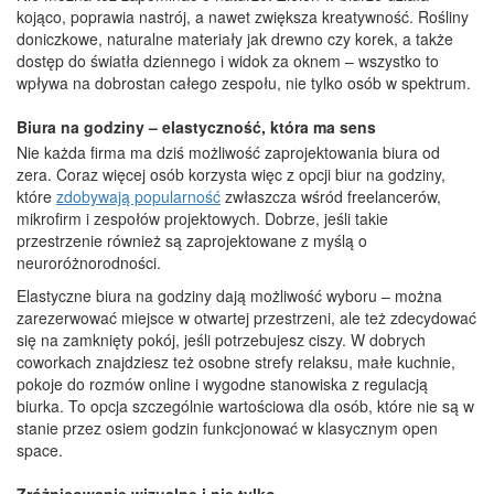
kojąco, poprawia nastrój, a nawet zwiększa kreatywność. Rośliny
doniczkowe, naturalne materiały jak drewno czy korek, a także
dostęp do światła dziennego i widok za oknem – wszystko to
wpływa na dobrostan całego zespołu, nie tylko osób w spektrum.
Biura na godziny – elastyczność, która ma sens
Nie każda firma ma dziś możliwość zaprojektowania biura od
zera. Coraz więcej osób korzysta więc z opcji biur na godziny,
które
zdobywają popularność
zwłaszcza wśród freelancerów,
mikrofirm i zespołów projektowych. Dobrze, jeśli takie
przestrzenie również są zaprojektowane z myślą o
neuroróżnorodności.
Elastyczne biura na godziny dają możliwość wyboru – można
zarezerwować miejsce w otwartej przestrzeni, ale też zdecydować
się na zamknięty pokój, jeśli potrzebujesz ciszy. W dobrych
coworkach znajdziesz też osobne strefy relaksu, małe kuchnie,
pokoje do rozmów online i wygodne stanowiska z regulacją
biurka. To opcja szczególnie wartościowa dla osób, które nie są w
stanie przez osiem godzin funkcjonować w klasycznym open
space.
Zróżnicowanie wizualne i nie tylko