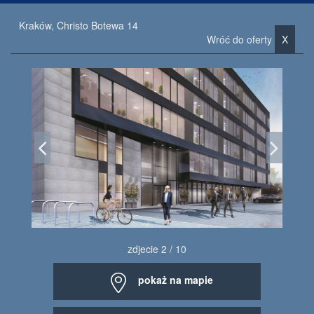
Kraków, Christo Botewa 14
Wróć do oferty
X
zdjecie 2 / 10
pokaż na mapie